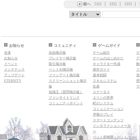
前へ
5351
5352
5353
お知らせ
コミュニティ
ゲームガイド
全体
自由掲示板
ゲーム紹介
ゲ
お知らせ
プレイヤー掲示板
ゲームのはじめかた
ア
イベント
取引掲示板
キャラクター作成
動
メンテナンス
ペットAI掲示板
操作ガイド
フ
アップデート
ファンアート掲示板
基本戦闘
音
ETERNITY
スクリーンショット掲示
スキルシステム
壁
板
生産
マ
知識王（質問掲示板）
ステータス
ファンサイトリンク
エリンの世界
コミュニティポイント
町のシステム
コミュニケーション
序盤のプレイ
スマートコンテンツ
インタラクションメーカ
ー
ペット探検隊・ペットハ