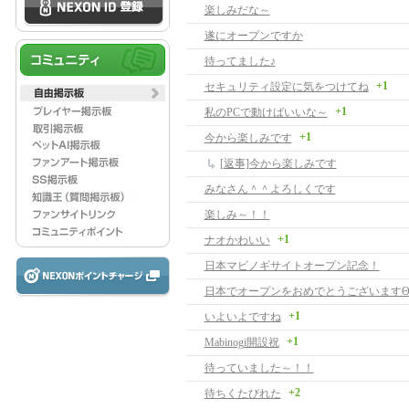
楽しみだな～
遂にオープンですか
待ってました♪
+1
セキュリティ設定に気をつけてね
+1
私のPCで動けばいいな～
+1
今から楽しみです
[返事]今から楽しみです
みなさん＾＾よろしくです
楽しみ～！！
+1
ナオかわいい
日本マビノギサイトオープン記念！
日本でオープンをおめでとうございますΘ
+1
いよいよですね
+1
Mabinogi開設祝
待っていました～！！
+2
待ちくたびれた