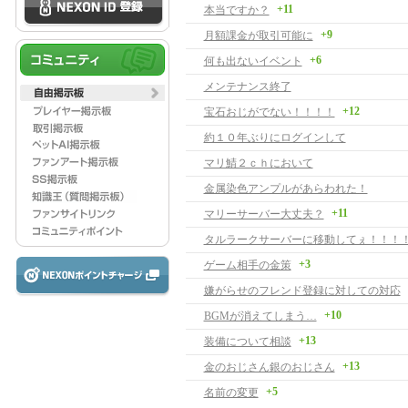
+11
本当ですか？
+9
月額課金が取引可能に
+6
何も出ないイベント
メンテナンス終了
+12
宝石おじがでない！！！！
約１０年ぶりにログインして
マリ鯖２ｃｈにおいて
金属染色アンプルがあらわれた！
+11
マリーサーバー大丈夫？
タルラークサーバーに移動してぇ！！！
+3
ゲーム相手の金策
嫌がらせのフレンド登録に対しての対応
+10
BGMが消えてしまう…
+13
装備について相談
+13
金のおじさん銀のおじさん
+5
名前の変更