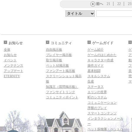
前へ
21
22
23
お知らせ
コミュニティ
ゲームガイド
全体
自由掲示板
ゲーム紹介
ゲ
お知らせ
プレイヤー掲示板
ゲームのはじめかた
ア
イベント
取引掲示板
キャラクター作成
動
メンテナンス
ペットAI掲示板
操作ガイド
フ
アップデート
ファンアート掲示板
基本戦闘
音
ETERNITY
スクリーンショット掲示
スキルシステム
壁
板
生産
マ
知識王（質問掲示板）
ステータス
ファンサイトリンク
エリンの世界
コミュニティポイント
町のシステム
コミュニケーション
序盤のプレイ
スマートコンテンツ
インタラクションメーカ
ー
ペット探検隊・ペットハ