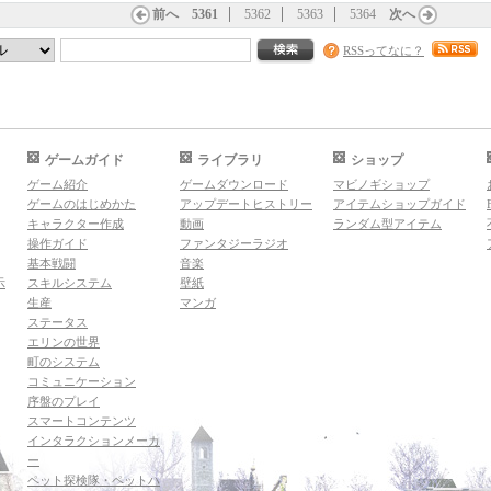
前へ
5361
5362
5363
5364
次へ
RSSってなに？
ゲームガイド
ライブラリ
ショップ
ゲーム紹介
ゲームダウンロード
マビノギショップ
ゲームのはじめかた
アップデートヒストリー
アイテムショップガイド
キャラクター作成
動画
ランダム型アイテム
操作ガイド
ファンタジーラジオ
基本戦闘
音楽
示
スキルシステム
壁紙
生産
マンガ
ステータス
エリンの世界
町のシステム
コミュニケーション
序盤のプレイ
スマートコンテンツ
インタラクションメーカ
ー
ペット探検隊・ペットハ