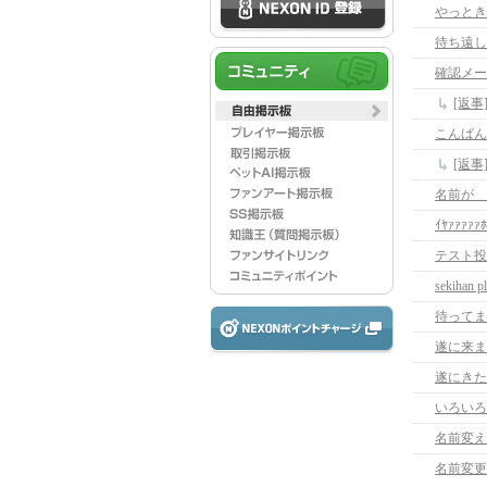
やっときた(
待ち遠し
確認メー
[返
こんばん
[返
名前が＿|
ｲﾔｧｧｧｧｧﾎ
テスト投稿
sekihan p
待ってま
遂に来ま
遂にきた
いろいろ
名前変え
名前変更