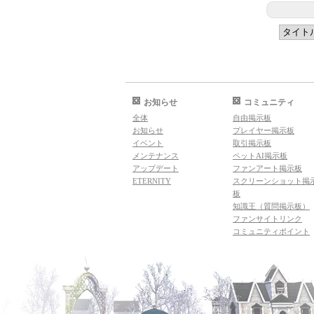
お知らせ
コミュニティ
全体
自由掲示板
お知らせ
プレイヤー掲示板
イベント
取引掲示板
メンテナンス
ペットAI掲示板
アップデート
ファンアート掲示板
ETERNITY
スクリーンショット掲
板
知識王（質問掲示板）
ファンサイトリンク
コミュニティポイント