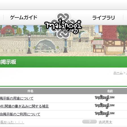
マビノギ
ホーム
>
掲示板の用途について
ML関連の書き込みに関する補足
由掲示板のご利用について
事]長かった・・・
吉武亮太