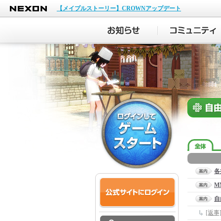
NEXON
【メイプルストーリー】CROWNアップデート
各
M
自
[返