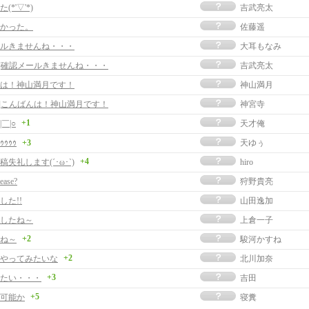
*'▽'*)
吉武亮太
かった。
佐藤遥
ルきませんね・・・
大耳もなみ
事]確認メールきませんね・・・
吉武亮太
は！神山満月です！
神山満月
事]こんばんは！神山満月です！
神宮寺
+1
￣|○
天才俺
ｩｩｩｩ
+3
天ゆぅ
+4
失礼します(´･ω･`)
hiro
lease?
狩野貴亮
した!!
山田逸加
したね～
上倉一子
+2
ね～
駿河かすね
+2
やってみたいな
北川加奈
+3
たい・・・
吉田
+5
可能か
寝糞