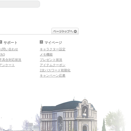
ページトップへ
サポート
マイページ
お問い合わせ
キャラクター設定
FAQ
メモ機能
不具合対応状況
プレゼント状況
アンケート
アイテムクーポン
2次パスワード初期化
キャンペーン応募