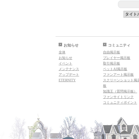
お知らせ
コミュニティ
全体
自由掲示板
お知らせ
プレイヤー掲示板
イベント
取引掲示板
メンテナンス
ペットAI掲示板
アップデート
ファンアート掲示板
ETERNITY
スクリーンショット掲
板
知識王（質問掲示板）
ファンサイトリンク
コミュニティポイント