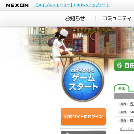
NEXON
【メイプルストーリー】CROWNアップデート
各
M
自
ギルドへ