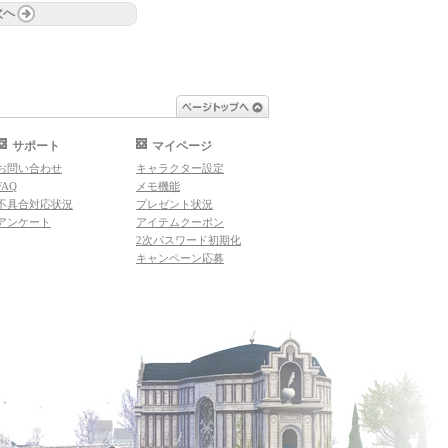
次へ
ページトップへ
サポート
マイページ
お問い合わせ
キャラクター設定
FAQ
メモ機能
不具合対応状況
プレゼント状況
アンケート
アイテムクーポン
2次パスワード初期化
キャンペーン応募