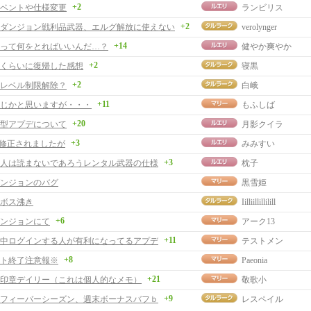
+2
ベントや仕様変更
ランビリス
+2
ダンジョン戦利品武器、エルグ解放に使えない
verolynger
+14
って何をとればいいんだ…？
健やか爽やか
+2
りくらいに復帰した感想
寝黒
+2
レベル制限解除？
白峨
+11
じかと思いますが・・・
もふしば
+20
型アプデについて
月影クイラ
+3
が修正されましたが
みみすい
+3
人は読まないであろうレンタル武器の仕様
枕子
ンジョンのバグ
黒雪姫
ボス沸き
Iilliillillilill
+6
ンジョンにて
アーク13
+11
中ログインする人が有利になってるアプデ
テストメン
+8
ト終了注意報※
Paeonia
+21
印章デイリー（これは個人的なメモ）
敬歌小
+9
フィーバーシーズン、週末ボーナスバフｂ
レスペイル