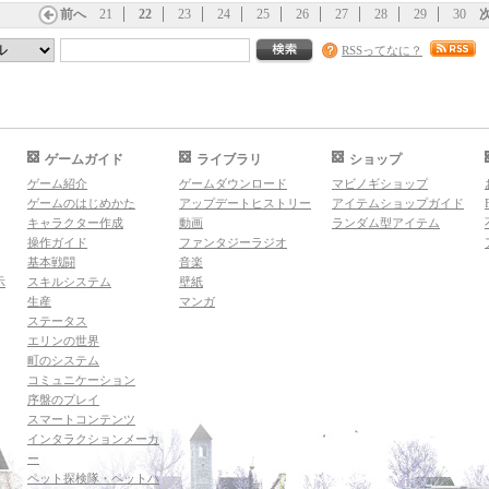
前へ
21
22
23
24
25
26
27
28
29
30
RSSってなに？
ゲームガイド
ライブラリ
ショップ
ゲーム紹介
ゲームダウンロード
マビノギショップ
ゲームのはじめかた
アップデートヒストリー
アイテムショップガイド
キャラクター作成
動画
ランダム型アイテム
操作ガイド
ファンタジーラジオ
基本戦闘
音楽
示
スキルシステム
壁紙
生産
マンガ
ステータス
エリンの世界
町のシステム
コミュニケーション
序盤のプレイ
スマートコンテンツ
インタラクションメーカ
ー
ペット探検隊・ペットハ