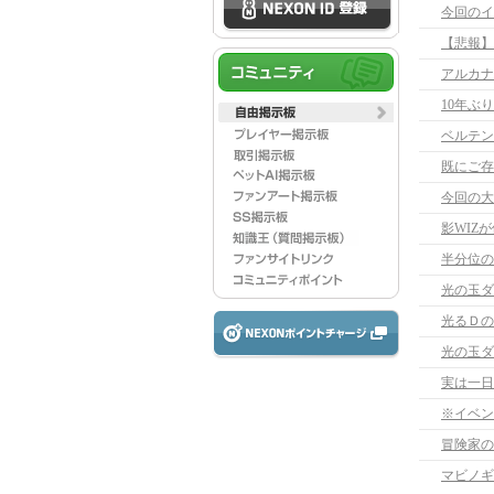
今回のイ
【悲報】
アルカナ
10年ぶ
ベルテン
既にご存
今回の大
影WIZ
半分位の
光の玉ダ
光るＤの
光の玉ダ
実は一日
※イベン
冒険家の
マビノギ