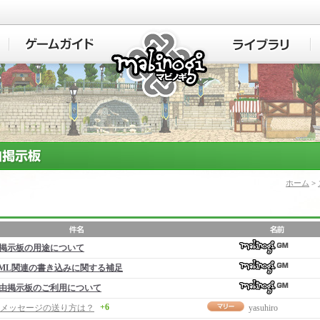
マビノギ
ホーム
>
掲示板の用途について
ML関連の書き込みに関する補足
由掲示板のご利用について
+6
メッセージの送り方は？
yasuhiro