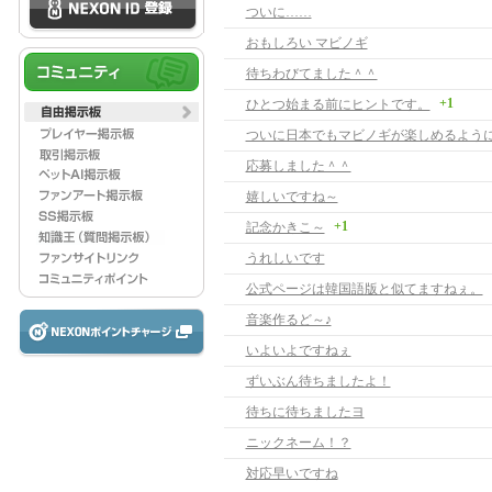
ついに……
おもしろい マビノギ
待ちわびてました＾＾
+1
ひとつ始まる前にヒントです。
応募しました＾＾
嬉しいですね～
+1
記念かきこ～
うれしいです
公式ページは韓国語版と似てますねぇ。
音楽作るど～♪
いよいよですねぇ
ずいぶん待ちましたよ！
待ちに待ちましたヨ
ニックネーム！？
対応早いですね