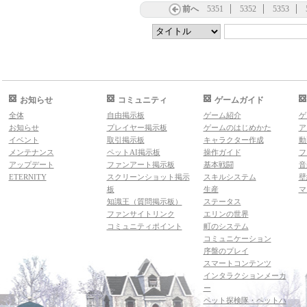
前へ
5351
5352
5353
お知らせ
コミュニティ
ゲームガイド
全体
自由掲示板
ゲーム紹介
ゲ
お知らせ
プレイヤー掲示板
ゲームのはじめかた
ア
イベント
取引掲示板
キャラクター作成
動
メンテナンス
ペットAI掲示板
操作ガイド
フ
アップデート
ファンアート掲示板
基本戦闘
音
ETERNITY
スクリーンショット掲示
スキルシステム
壁
板
生産
マ
知識王（質問掲示板）
ステータス
ファンサイトリンク
エリンの世界
コミュニティポイント
町のシステム
コミュニケーション
序盤のプレイ
スマートコンテンツ
インタラクションメーカ
ー
ペット探検隊・ペットハ