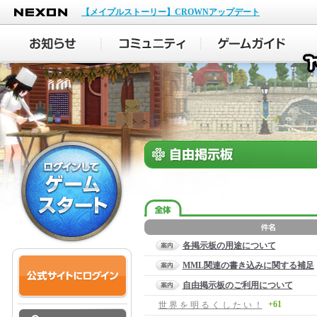
NEXON
【メイプルストーリー】CROWNアップデート
各掲示板の用途について
MML関連の書き込みに関する補足
自由掲示板のご利用について
+61
世 界 を 明 る く し た い ！