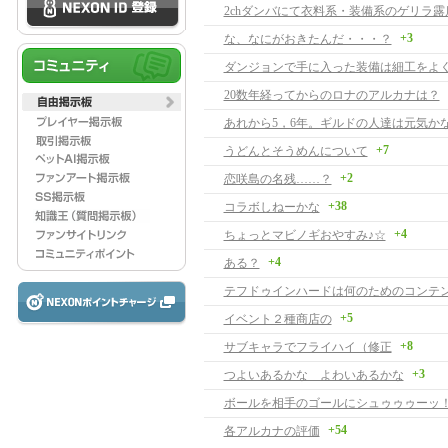
2chダンバにて衣料系・装備系のゲリラ露
+3
な、なにがおきたんだ・・・？
ダンジョンで手に入った装備は細工をよ
20数年経ってからのロナのアルカナは？
あれから5，6年。ギルドの人達は元気か
+7
うどんとそうめんについて
+2
恋咲島の名残……？
+38
コラボしねーかな
+4
ちょっとマビノギおやすみ♪☆
+4
ある？
テフドゥインハードは何のためのコンテ
+5
イベント２種商店の
+8
サブキャラでフライハイ（修正
+3
つよいあるかな よわいあるかな
ボールを相手のゴールにシュゥゥゥーッ
+54
各アルカナの評価