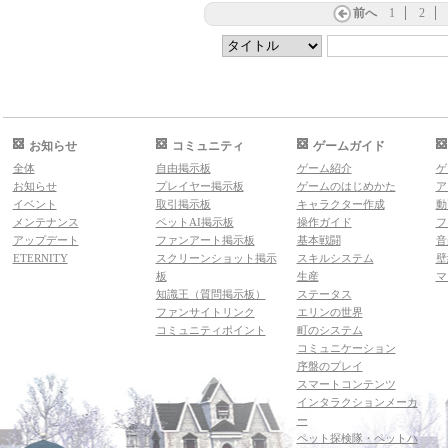
前へ
1
2
お知らせ
コミュニティ
ゲームガイド
全体
自由掲示板
ゲーム紹介
ゲ
お知らせ
プレイヤー掲示板
ゲームのはじめかた
ア
イベント
取引掲示板
キャラクター作成
動
メンテナンス
ペットAI掲示板
操作ガイド
フ
アップデート
ファンアート掲示板
基本戦闘
音
ETERNITY
スクリーンショット掲示
スキルシステム
壁
板
生産
マ
知識王（質問掲示板）
ステータス
ファンサイトリンク
エリンの世界
コミュニティポイント
町のシステム
コミュニケーション
序盤のプレイ
スマートコンテンツ
インタラクションメーカ
ー
ペット探検隊・ペットハ