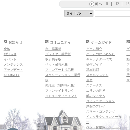
前へ
11
12
13
お知らせ
コミュニティ
ゲームガイド
全体
自由掲示板
ゲーム紹介
ゲ
お知らせ
プレイヤー掲示板
ゲームのはじめかた
ア
イベント
取引掲示板
キャラクター作成
動
メンテナンス
ペットAI掲示板
操作ガイド
フ
アップデート
ファンアート掲示板
基本戦闘
音
ETERNITY
スクリーンショット掲示
スキルシステム
壁
板
生産
マ
知識王（質問掲示板）
ステータス
ファンサイトリンク
エリンの世界
コミュニティポイント
町のシステム
コミュニケーション
序盤のプレイ
スマートコンテンツ
インタラクションメーカ
ー
ペット探検隊・ペットハ