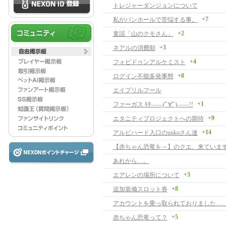
トレジャーダンジョンについて
+7
私がバンホールで苦悩する事。
+2
童謡「山のクモさん」
+3
ネアルの消費順
+4
フォビドゥンアルケミスト
+8
ログイン不能多発事態
エイプリルフール
+1
ファーガス ｷﾀ――(ﾟ∀ﾟ)――!!
+9
エタニティプロジェクトへの期待
+14
アルビハード入口のunkoさん達
【赤ちゃん恐竜を～】のクエ、来ています
あれから…。
+3
エアレンの場所について
+8
追加装備スロット券
アカウントを乗っ取られておりました…
+5
赤ちゃん恐竜って？