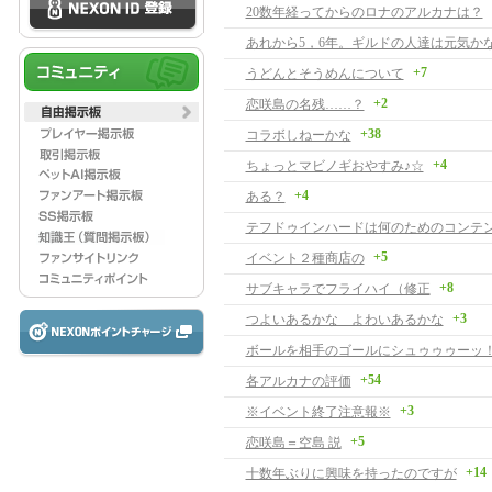
20数年経ってからのロナのアルカナは？
あれから5，6年。ギルドの人達は元気か
+7
うどんとそうめんについて
+2
恋咲島の名残……？
+38
コラボしねーかな
+4
ちょっとマビノギおやすみ♪☆
+4
ある？
テフドゥインハードは何のためのコンテ
+5
イベント２種商店の
+8
サブキャラでフライハイ（修正
+3
つよいあるかな よわいあるかな
ボールを相手のゴールにシュゥゥゥーッ
+54
各アルカナの評価
+3
※イベント終了注意報※
+5
恋咲島＝空島 説
+14
十数年ぶりに興味を持ったのですが