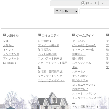
前へ
1
2
お知らせ
コミュニティ
ゲームガイド
全体
自由掲示板
ゲーム紹介
ゲ
お知らせ
プレイヤー掲示板
ゲームのはじめかた
ア
イベント
取引掲示板
キャラクター作成
動
メンテナンス
ペットAI掲示板
操作ガイド
フ
アップデート
ファンアート掲示板
基本戦闘
音
ETERNITY
スクリーンショット掲示
スキルシステム
壁
板
生産
マ
知識王（質問掲示板）
ステータス
ファンサイトリンク
エリンの世界
コミュニティポイント
町のシステム
コミュニケーション
序盤のプレイ
スマートコンテンツ
インタラクションメーカ
ー
ペット探検隊・ペットハ