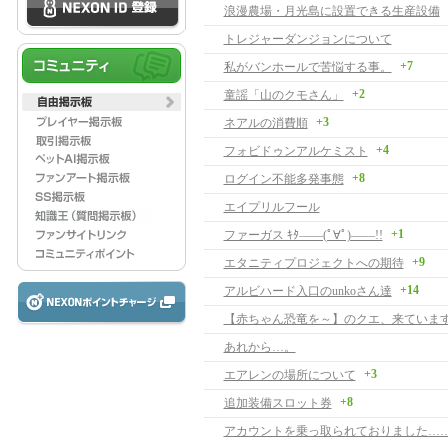
浪漫農場・月光島に設置できる生産設備
トレジャーダンジョンについて
+7
私がバンホールで苦悩する事。
+2
童謡「山のクモさん」
+3
ネアルの消費順
+4
フォビドゥンアルケミスト
+8
ログイン不能多発事態
エイプリルフール
+1
ファーガス ｷﾀ――(ﾟ∀ﾟ)――!!
+9
エタニティプロジェクトへの期待
+14
アルビハード入口のunkoさん達
【赤ちゃん恐竜を～】のクエ、来ています
あれから…。
+3
エアレンの場所について
+8
追加装備スロット券
アカウントを乗っ取られておりました…