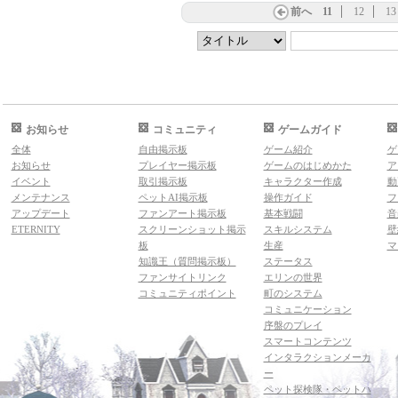
前へ
11
12
13
お知らせ
コミュニティ
ゲームガイド
全体
自由掲示板
ゲーム紹介
ゲ
お知らせ
プレイヤー掲示板
ゲームのはじめかた
ア
イベント
取引掲示板
キャラクター作成
動
メンテナンス
ペットAI掲示板
操作ガイド
フ
アップデート
ファンアート掲示板
基本戦闘
音
ETERNITY
スクリーンショット掲示
スキルシステム
壁
板
生産
マ
知識王（質問掲示板）
ステータス
ファンサイトリンク
エリンの世界
コミュニティポイント
町のシステム
コミュニケーション
序盤のプレイ
スマートコンテンツ
インタラクションメーカ
ー
ペット探検隊・ペットハ