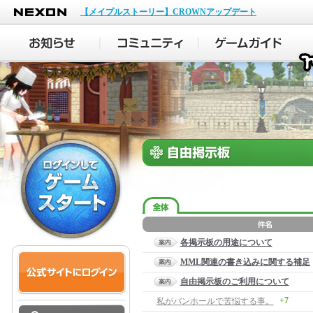
NEXON
【メイプルストーリー】CROWNアップデート
各掲示板の用途について
MML関連の書き込みに関する補足
自由掲示板のご利用について
+7
私がバンホールで苦悩する事。