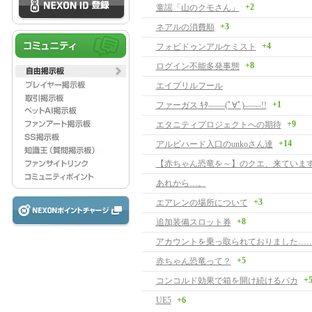
+2
童謡「山のクモさん」
+3
ネアルの消費順
+4
フォビドゥンアルケミスト
+8
ログイン不能多発事態
エイプリルフール
+1
ファーガス ｷﾀ――(ﾟ∀ﾟ)――!!
+9
エタニティプロジェクトへの期待
+14
アルビハード入口のunkoさん達
【赤ちゃん恐竜を～】のクエ、来ています
あれから…。
+3
エアレンの場所について
+8
追加装備スロット券
アカウントを乗っ取られておりました…
+5
赤ちゃん恐竜って？
+
コンコルド効果で箱を開け続けるバカ
UE5
+6