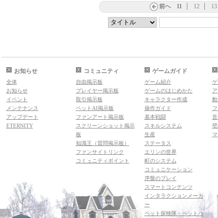
前へ
11
12
13
お知らせ
コミュニティ
ゲームガイド
全体
自由掲示板
ゲーム紹介
ゲ
お知らせ
プレイヤー掲示板
ゲームのはじめかた
ア
イベント
取引掲示板
キャラクター作成
動
メンテナンス
ペットAI掲示板
操作ガイド
フ
アップデート
ファンアート掲示板
基本戦闘
音
ETERNITY
スクリーンショット掲示
スキルシステム
壁
板
生産
マ
知識王（質問掲示板）
ステータス
ファンサイトリンク
エリンの世界
コミュニティポイント
町のシステム
コミュニケーション
序盤のプレイ
スマートコンテンツ
インタラクションメーカ
ー
ペット探検隊・ペットハ