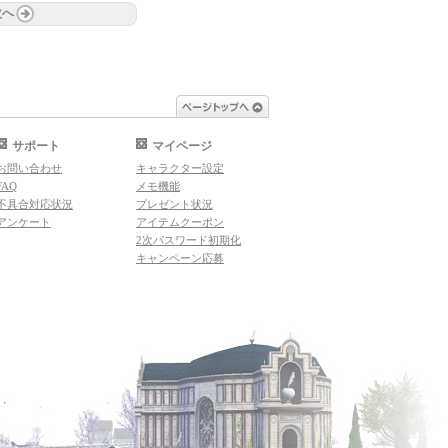
次へ
ページトップへ
サポート
マイページ
お問い合わせ
キャラクター設定
FAQ
メモ機能
不具合対応状況
プレゼント状況
アンケート
アイテムクーポン
2次パスワード初期化
キャンペーン応募