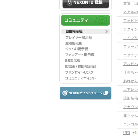
童謡「山
ネアルの
フォビド
ログイン
エイプリ
ファーガス
エタニテ
アルビハ
【赤ちゃ
あれから
エアレン
追加装備
アカウン
赤ちゃん
コンコル
UE5
+6