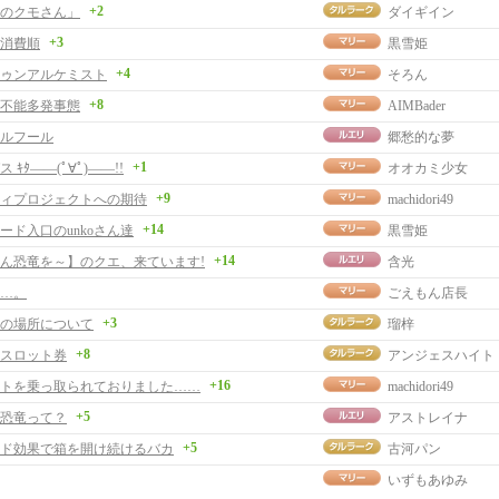
+2
のクモさん」
ダイギイン
+3
消費順
黒雪姫
+4
ゥンアルケミスト
そろん
+8
不能多発事態
AIMBader
ルフール
郷愁的な夢
+1
 ｷﾀ――(ﾟ∀ﾟ)――!!
オオカミ少女
+9
ィプロジェクトへの期待
machidori49
+14
ード入口のunkoさん達
黒雪姫
+14
ん恐竜を～】のクエ、来ています!
含光
…。
ごえもん店長
+3
の場所について
瑠梓
+8
スロット券
アンジェスハイト
+16
トを乗っ取られておりました……
machidori49
+5
恐竜って？
アストレイナ
+5
ド効果で箱を開け続けるバカ
古河パン
いずもあゆみ