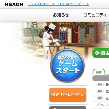
NEXON
【メイプルストーリー】CROWNアップデート
各
M
自
私がバン