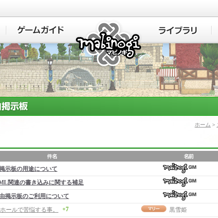
マビノギ
ホーム
>
掲示板の用途について
ML関連の書き込みに関する補足
由掲示板のご利用について
+7
ホールで苦悩する事。
黒雪姫