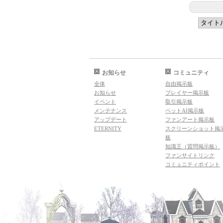
お知らせ
コミュニティ
全体
自由掲示板
お知らせ
プレイヤー掲示板
イベント
取引掲示板
メンテナンス
ペットAI掲示板
アップデート
ファンアート掲示板
ETERNITY
スクリーンショット掲
板
知識王（質問掲示板）
ファンサイトリンク
コミュニティポイント