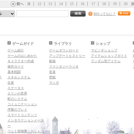
前へ
11
12
13
14
15
16
17
18
19
20
RSSってなに？
ゲームガイド
ライブラリ
ショップ
ゲーム紹介
ゲームダウンロード
マビノギショップ
ゲームのはじめかた
アップデートヒストリー
アイテムショップガイド
キャラクター作成
動画
ランダム型アイテム
操作ガイド
ファンタジーラジオ
基本戦闘
音楽
示
スキルシステム
壁紙
生産
マンガ
ステータス
エリンの世界
町のシステム
コミュニケーション
序盤のプレイ
スマートコンテンツ
インタラクションメーカ
ー
ペット探検隊・ペットハ