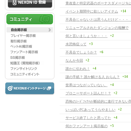
青改造と特定武器のボーナスダメージ％
+14
イベント期間中に欲しいアイテム
不具合じゃないとは思うんだけど・・・
リニューアルされたダンジョンの報酬で
+2
何と言いましょうか・・・
+3
水恐怖症って
+6
不具合でしょうか？
+2
なんか今回
+4
誰かに伝われ！
+14
謎の手紙？ 誰か解ける人 おらん？
+4
世界はつながっていない。
+2
ブロニーサポート詰んだ！？
恐怖のｼｰﾄﾞﾌｨﾅﾊが断続的に進行できな
+2
いっぱいPCあってうらやましい
+4
サービス終了したと思ってた
+5
何かファンアート掲示板の