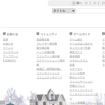
前へ
11
12
13
お知らせ
コミュニティ
ゲームガイド
全体
自由掲示板
ゲーム紹介
ゲ
お知らせ
プレイヤー掲示板
ゲームのはじめかた
ア
イベント
取引掲示板
キャラクター作成
動
メンテナンス
ペットAI掲示板
操作ガイド
フ
アップデート
ファンアート掲示板
基本戦闘
音
ETERNITY
スクリーンショット掲示
スキルシステム
壁
板
生産
マ
知識王（質問掲示板）
ステータス
ファンサイトリンク
エリンの世界
コミュニティポイント
町のシステム
コミュニケーション
序盤のプレイ
スマートコンテンツ
インタラクションメーカ
ー
ペット探検隊・ペットハ