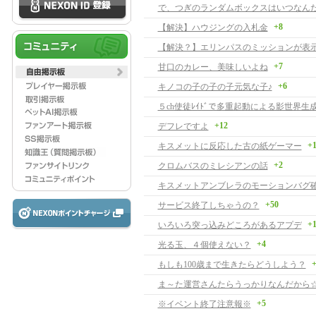
+8
【解決】ハウジングの入札金
+7
甘口のカレー、美味しいよね
+6
キノコの子の子の子元気な子♪
５ch使徒ﾚｲﾄﾞで多重起動による影世界生
+12
デフレですよ
+
キスメットに反応した古の紙ゲーマー
+2
クロムバスのミレシアンの話
キスメットアンブレラのモーションバグ
+50
サービス終了しちゃうの？
+
いろいろ突っ込みどころがあるアプデ
+4
光る玉、４個使えない？
+
もしも100歳まで生きたらどうしよう？
ま～た運営さんたらうっかりなんだから
+5
※イベント終了注意報※