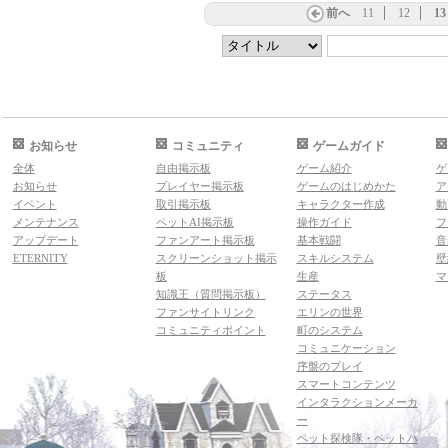
前へ
11
12
13
お知らせ
コミュニティ
ゲームガイド
全体
自由掲示板
ゲーム紹介
ゲ
お知らせ
プレイヤー掲示板
ゲームのはじめかた
ア
イベント
取引掲示板
キャラクター作成
動
メンテナンス
ペットAI掲示板
操作ガイド
フ
アップデート
ファンアート掲示板
基本戦闘
音
ETERNITY
スクリーンショット掲示
スキルシステム
壁
板
生産
マ
知識王（質問掲示板）
ステータス
ファンサイトリンク
エリンの世界
コミュニティポイント
町のシステム
コミュニケーション
序盤のプレイ
スマートコンテンツ
インタラクションメーカ
ー
ペット探検隊・ペットハ