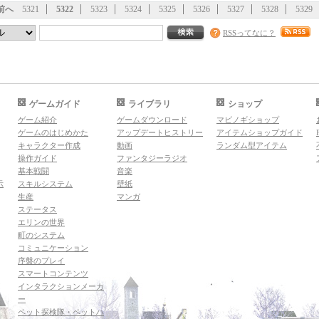
前へ
5321
5322
5323
5324
5325
5326
5327
5328
5329
RSSってなに？
ゲームガイド
ライブラリ
ショップ
ゲーム紹介
ゲームダウンロード
マビノギショップ
ゲームのはじめかた
アップデートヒストリー
アイテムショップガイド
キャラクター作成
動画
ランダム型アイテム
操作ガイド
ファンタジーラジオ
基本戦闘
音楽
示
スキルシステム
壁紙
生産
マンガ
ステータス
エリンの世界
町のシステム
コミュニケーション
序盤のプレイ
スマートコンテンツ
インタラクションメーカ
ー
ペット探検隊・ペットハ