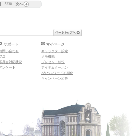
5330
次へ
ページトップへ
サポート
マイページ
お問い合わせ
キャラクター設定
FAQ
メモ機能
不具合対応状況
プレゼント状況
アンケート
アイテムクーポン
2次パスワード初期化
キャンペーン応募