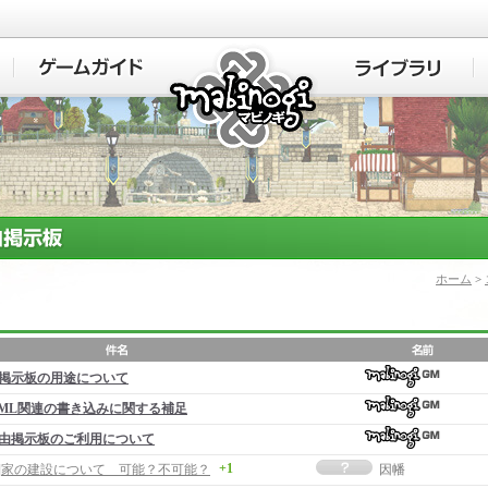
マビノギ
ホーム
>
掲示板の用途について
ML関連の書き込みに関する補足
由掲示板のご利用について
+1
事]家の建設について 可能？不可能？
因幡