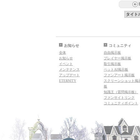
お知らせ
コミュニティ
全体
自由掲示板
お知らせ
プレイヤー掲示板
イベント
取引掲示板
メンテナンス
ペットAI掲示板
アップデート
ファンアート掲示板
ETERNITY
スクリーンショット掲
板
知識王（質問掲示板）
ファンサイトリンク
コミュニティポイント