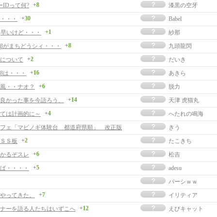
+8
ーIDって何?
漆黒の空牙
+30
・・・
Babel
+1
事]早いけど・・・
紗那
+8
βがまちどうシィ・・・
九頭龍閃
+2
日について
だいき
+16
/28は・・・
あきら
+6
風・・ナオ？
脱力
+14
良かった事を今語ろう、
天津 虎猫丸
+4
ては計画的に～
へたれの鳴海
フェ「マビノギ体験台 都道府県順」 改正版
きう
+2
ＳＳ板
たこきち
+6
かるぞスレ
松吉
+5
ば・・・・
adesu
バーシｗｗ
+7
やってきた。
イリティア
+12
ナーを語る人たちはいずこへ
えびキャット