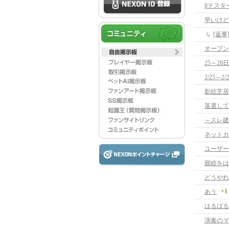
βテスタ
早いけど
[返
オープン
25～28
2/25～2
影絵芝居
落選して
～スレ建
ネットカ
ユーザー
親睦をは
どうやれ
+1
あう
はるばる
演奏のマ