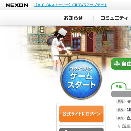
NEXON
【メイプルストーリー】CROWNアップデート
各
M
自
[返