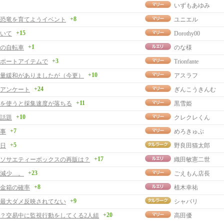
いずもあゆみ
+8
恐竜を育てようイベント
ユニエル
+15
いて
Dorothy00
+1
の自転車
のな様
+3
ポートアイテムで
Trionfante
+10
量緩和がありましたが（今更）
アスラフ
+24
アンケート
ぎんこうきんむ
+11
を使うと採集速度が落ちる
黒雪姫
+10
話題
クレクレくん
+7
事
めろきゅぷ
+5
日
野良田猫太郎
+17
ソサエティーボックスの再販は？
織田敏憲二世
+23
減少…。
ごえもん店長
+8
金箱の確率
植木幸祐
+9
最大ダメ反映されてない
シャバリ
+20
？交易中に監視行動をしてくる2人組
高田優