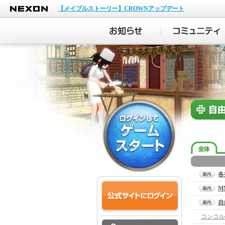
NEXON
【メイプルストーリー】CROWNアップデート
各
M
自
コンコル