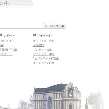
次へ
ページトップへ
サポート
マイページ
お問い合わせ
キャラクター設定
FAQ
メモ機能
不具合対応状況
プレゼント状況
アンケート
アイテムクーポン
2次パスワード初期化
キャンペーン応募