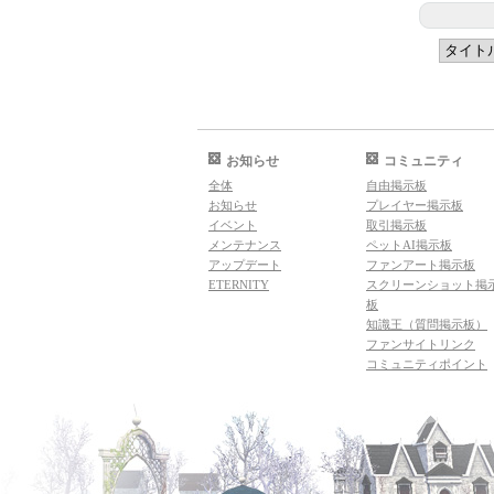
お知らせ
コミュニティ
全体
自由掲示板
お知らせ
プレイヤー掲示板
イベント
取引掲示板
メンテナンス
ペットAI掲示板
アップデート
ファンアート掲示板
ETERNITY
スクリーンショット掲
板
知識王（質問掲示板）
ファンサイトリンク
コミュニティポイント