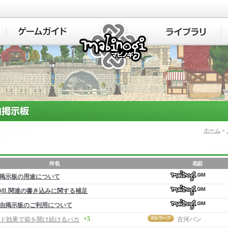
マビノギ
ホーム
>
掲示板の用途について
ML関連の書き込みに関する補足
由掲示板のご利用について
+5
ド効果で箱を開け続けるバカ
古河パン