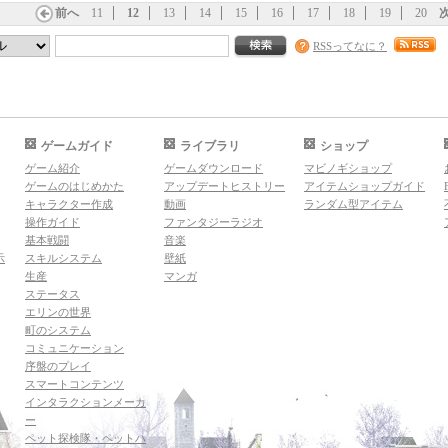
前へ
11
12
13
14
15
16
17
18
19
20
RSSってなに？
ゲームガイド
ライブラリ
ショップ
ゲーム紹介
ゲームダウンロード
マビノギショップ
ゲームのはじめかた
アップデートヒストリー
アイテムショップガイド
キャラクター作成
動画
ランダム型アイテム
操作ガイド
ファンタジーラジオ
基本戦闘
音楽
示
スキルシステム
壁紙
生産
マンガ
ステータス
エリンの世界
町のシステム
コミュニケーション
序盤のプレイ
スマートコンテンツ
インタラクションメーカ
ー
ペット探検隊・ペットハ