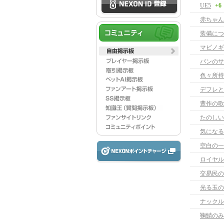
UE5
+6
赤ちゃん
装備につ
マビノギ
パンのサ
色々所持
デフレと
豊作の歌
たのしい
気になる
空白の一
ロイヤル
交易民の
光る玉の
ナックル
鞠鯖のみ