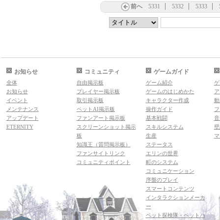
前へ
5331
5332
5333
お知らせ
コミュニティ
ゲームガイド
全体
自由掲示板
ゲーム紹介
ゲ
お知らせ
プレイヤー掲示板
ゲームのはじめかた
ア
イベント
取引掲示板
キャラクター作成
動
メンテナンス
ペットAI掲示板
操作ガイド
フ
アップデート
ファンアート掲示板
基本戦闘
音
ETERNITY
スクリーンショット掲示
スキルシステム
壁
板
生産
マ
知識王（質問掲示板）
ステータス
ファンサイトリンク
エリンの世界
コミュニティポイント
町のシステム
コミュニケーション
序盤のプレイ
スマートコンテンツ
インタラクションメーカ
ー
ペット探検隊・ペットハ