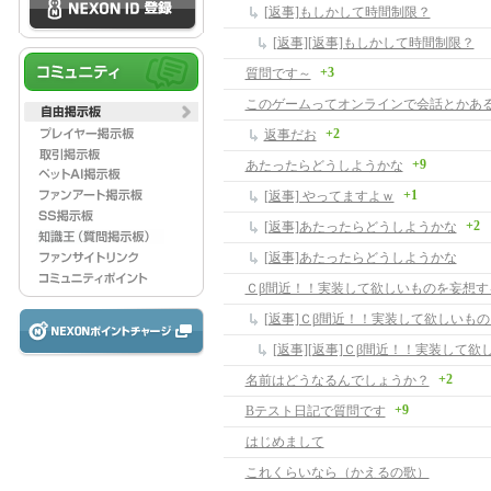
[返事]もしかして時間制限？
[返事][返事]もしかして時間制限？
+3
質問です～
このゲームってオンラインで会話とかあ
+2
返事だお
+9
あたったらどうしようかな
+1
[返事] やってますよｗ
+2
[返事]あたったらどうしようかな
[返事]あたったらどうしようかな
Ｃβ間近！！実装して欲しいものを妄想す
[返事]Ｃβ間近！！実装して欲しいも
+2
名前はどうなるんでしょうか？
+9
Bテスト日記で質問です
はじめまして
これくらいなら（かえるの歌）