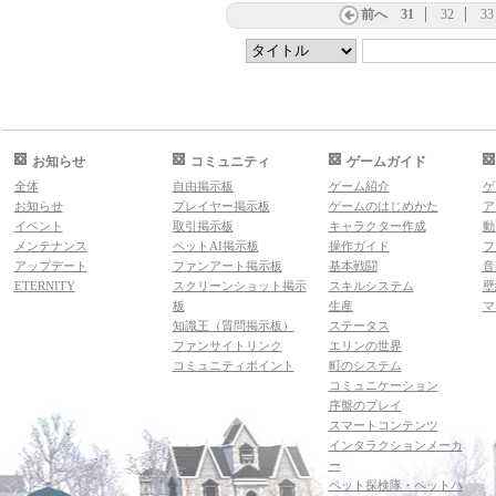
前へ
31
32
33
お知らせ
コミュニティ
ゲームガイド
全体
自由掲示板
ゲーム紹介
ゲ
お知らせ
プレイヤー掲示板
ゲームのはじめかた
ア
イベント
取引掲示板
キャラクター作成
動
メンテナンス
ペットAI掲示板
操作ガイド
フ
アップデート
ファンアート掲示板
基本戦闘
音
ETERNITY
スクリーンショット掲示
スキルシステム
壁
板
生産
マ
知識王（質問掲示板）
ステータス
ファンサイトリンク
エリンの世界
コミュニティポイント
町のシステム
コミュニケーション
序盤のプレイ
スマートコンテンツ
インタラクションメーカ
ー
ペット探検隊・ペットハ