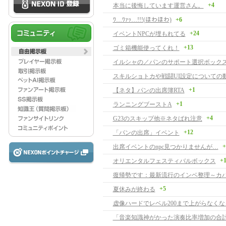
+4
本当に後悔しています運営さん。
ﾜ…ﾜｧｯ…!!!(ほわほわ)
+6
+24
イベントNPCが埋もれてる
+13
ゴミ箱機能使ってくれ！
イルシャの／パンのサポート選択ボック
スキルショトカや戦闘UI設定についての
+1
【ネタ】パンの出席簿RTA
+1
ランニングブーストA
+4
G23のスキップ他※ネタばれ注意
+12
「パンの出席」イベント
+
出席イベントのnpc見つかりませんが…
+
オリエンタルフェスティバルボックス
復帰勢です：最新流行のインベ整理～カ
+5
夏休みが終わる