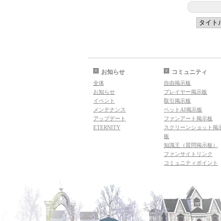
お知らせ
コミュニティ
全体
自由掲示板
お知らせ
プレイヤー掲示板
イベント
取引掲示板
メンテナンス
ペットAI掲示板
アップデート
ファンアート掲示板
ETERNITY
スクリーンショット掲
板
知識王（質問掲示板）
ファンサイトリンク
コミュニティポイント