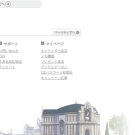
次へ
ページトップへ
サポート
マイページ
お問い合わせ
キャラクター設定
FAQ
メモ機能
不具合対応状況
プレゼント状況
アンケート
アイテムクーポン
2次パスワード初期化
キャンペーン応募