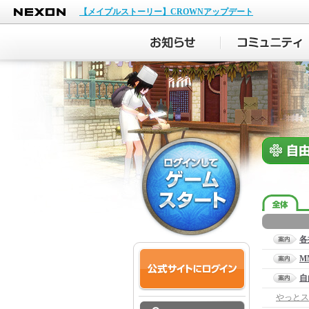
NEXON
【メイプルストーリー】CROWNアップデート
各
M
自
やっとス