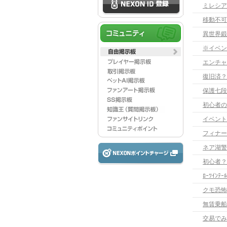
ミレシア
移動不可
異世界鍛
※イベン
エンチャ
復旧済？
保護七段
初心者の
イベント
フィナー
ネア湖警
初心者？
ﾛｰﾂｲﾝﾃ
クモ恐怖
無賃乗船
交易でみ