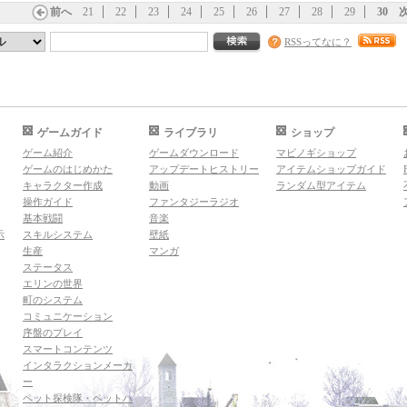
前へ
21
22
23
24
25
26
27
28
29
30
RSSってなに？
ゲームガイド
ライブラリ
ショップ
ゲーム紹介
ゲームダウンロード
マビノギショップ
ゲームのはじめかた
アップデートヒストリー
アイテムショップガイド
キャラクター作成
動画
ランダム型アイテム
操作ガイド
ファンタジーラジオ
基本戦闘
音楽
示
スキルシステム
壁紙
生産
マンガ
ステータス
エリンの世界
町のシステム
コミュニケーション
序盤のプレイ
スマートコンテンツ
インタラクションメーカ
ー
ペット探検隊・ペットハ