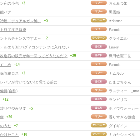
+3
ン宛の小包
おんみつ姫
能バグ
黒雪姫
+5
冶屋「デュアルガン編」
Arkianse
ト終了注意報※
Paeonia
+2
ントもチャンスですよ～
クライエル
）ルエリ3chバグ？コンテンツに入れない
Linsey
+29
改造石の販売が年一回ってどうなんだ？
織田敏憲二世
+14
すゝめ
Paeonia
+2
保管箱ロス
ナムルル
レバフが付いてない!と慌てる前に
たまごちゃん
備員(自称)
ラスティーニ_mor
+12
ランビリス
ｰﾙｽﾀｲﾙﾍｱのみりき
+5
ホドウウォーカー
+20
症
香りすぎる微糖
+7
のうた
ダイギイン
+10
かけたこと
ミカヤシュベル