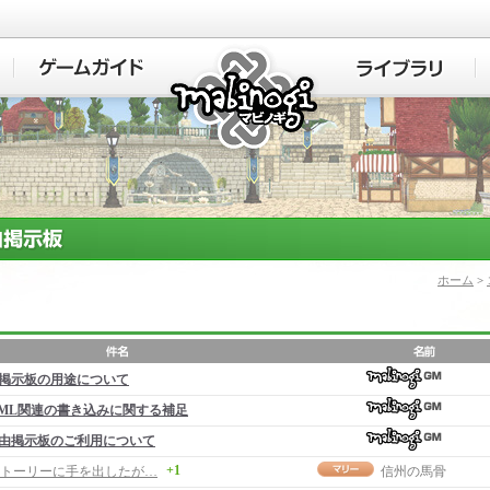
マビノギ
ホーム
>
掲示板の用途について
ML関連の書き込みに関する補足
由掲示板のご利用について
+1
トーリーに手を出したが…
信州の馬骨