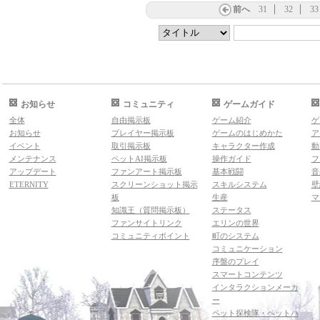
前へ
31
32
33
お知らせ
コミュニティ
ゲームガイド
全体
自由掲示板
ゲーム紹介
ゲ
お知らせ
プレイヤー掲示板
ゲームのはじめかた
ア
イベント
取引掲示板
キャラクター作成
動
メンテナンス
ペットAI掲示板
操作ガイド
フ
アップデート
ファンアート掲示板
基本戦闘
音
ETERNITY
スクリーンショット掲示
スキルシステム
壁
板
生産
マ
知識王（質問掲示板）
ステータス
ファンサイトリンク
エリンの世界
コミュニティポイント
町のシステム
コミュニケーション
序盤のプレイ
スマートコンテンツ
インタラクションメーカ
ー
ペット探検隊・ペットハ