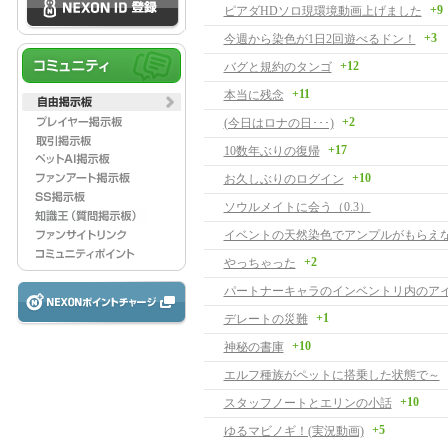
+9
ピアダHDソロ現環境動画上げました
+3
今週から染色が1日2回遊べるドン！
+12
バグと規約のタンゴ
+11
本当に残念
+2
(今日はロナの日･･･)
+17
10数年ぶりの復帰
+10
お久しぶりのログイン
ソウルメイトに会う（0.3）
イベントの天然染色でアンプルがもらえ
+2
やっちゃった
+1
デレートの災難
+10
神秘の書庫
エルフ種族がペットに搭乗した状態で～
+10
スタッフノートとエリンの小話
+5
ゆるマビノギ！(実況動画)