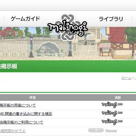
マビノギ
ホーム
>
掲示板の用途について
ML関連の書き込みに関する補足
由掲示板のご利用について
事]感想聞かせてえ
bluestar