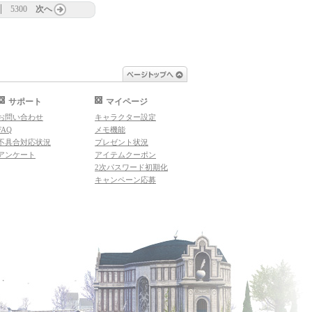
5300
次へ
ページトップへ
サポート
マイページ
お問い合わせ
キャラクター設定
FAQ
メモ機能
不具合対応状況
プレゼント状況
アンケート
アイテムクーポン
2次パスワード初期化
キャンペーン応募