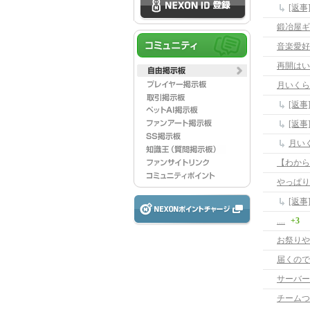
[返
鍛冶屋ギ
音楽愛好
再開はい
月いくら
[返
[返
月い
【わから
やっぱり･
[返事
....
+3
お祭りや
届くので
サーバー
チームつ