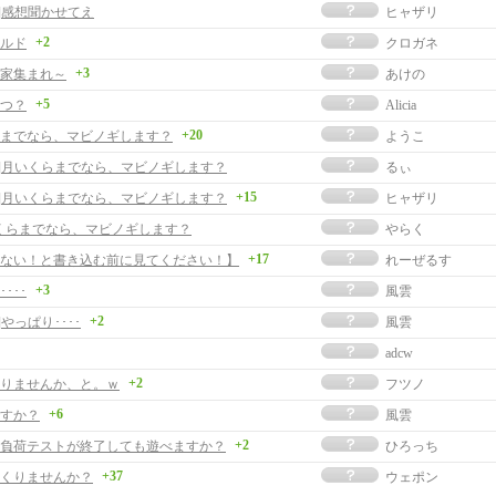
事]感想聞かせてえ
ヒャザリ
+2
ルド
クロガネ
+3
家集まれ～
あけの
+5
つ？
Alicia
+20
までなら、マビノギします？
ようこ
事]月いくらまでなら、マビノギします？
るぃ
+15
事]月いくらまでなら、マビノギします？
ヒャザリ
くらまでなら、マビノギします？
やらく
+17
ない！と書き込む前に見てください！】
れーぜるす
+3
･･･
風雲
+2
]やっぱり････
風雲
adcw
+2
りませんか、と。ｗ
フツノ
+6
すか？
風雲
+2
負荷テストが終了しても遊べますか？
ひろっち
+37
くりませんか？
ウェポン