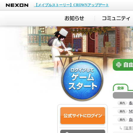
NEXON
【メイプルストーリー】CROWNアップデート
各
M
自
[返