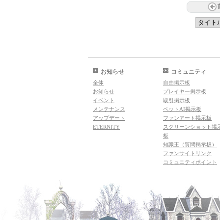
お知らせ
コミュニティ
全体
自由掲示板
お知らせ
プレイヤー掲示板
イベント
取引掲示板
メンテナンス
ペットAI掲示板
アップデート
ファンアート掲示板
ETERNITY
スクリーンショット掲
板
知識王（質問掲示板）
ファンサイトリンク
コミュニティポイント