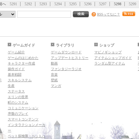
前へ
5291
5292
5293
5294
5295
5296
5297
5298
5299
RSSってなに？
ゲームガイド
ライブラリ
ショップ
ゲーム紹介
ゲームダウンロード
マビノギショップ
ゲームのはじめかた
アップデートヒストリー
アイテムショップガイド
キャラクター作成
動画
ランダム型アイテム
操作ガイド
ファンタジーラジオ
基本戦闘
音楽
示
スキルシステム
壁紙
生産
マンガ
ステータス
エリンの世界
町のシステム
コミュニケーション
序盤のプレイ
スマートコンテンツ
インタラクションメーカ
ー
ペット探検隊・ペットハ