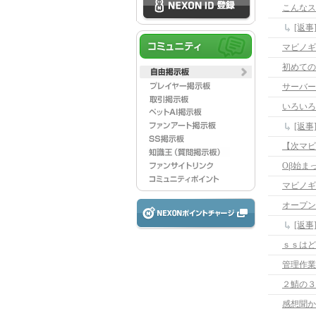
こんなス
[返
マビノギ
初めての
サーバー
いろいろ
[返
【次マビ
Oβ始ま
マビノギ
オープン
[返
ｓｓはど
管理作業
２鯖の３
感想聞か