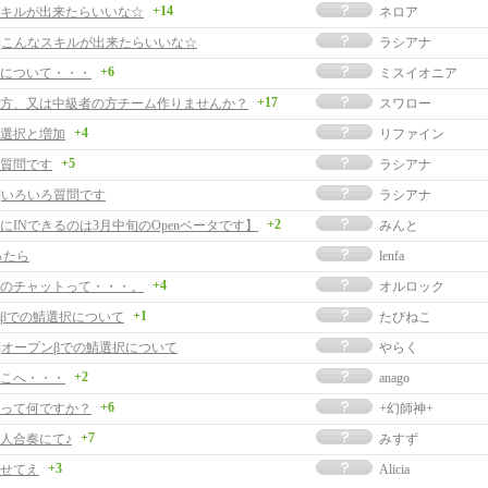
+14
キルが出来たらいいな☆
ネロア
事]こんなスキルが出来たらいいな☆
ラシアナ
+6
について・・・
ミスイオニア
+17
方、又は中級者の方チーム作りませんか？
スワロー
+4
選択と増加
リファイン
+5
質問です
ラシアナ
事]いろいろ質問です
ラシアナ
+2
にINできるのは3月中旬のOpenベータです】
みんと
ったら
lenfa
+4
のチャットって・・・。
オルロック
+1
βでの鯖選択について
たびねこ
事]オープンβでの鯖選択について
やらく
+2
こへ・・・
anago
+6
って何ですか？
+幻師神+
+7
人合奏にて♪
みすず
+3
せてえ
Alicia