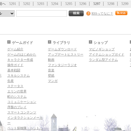
前へ
5291
5292
5293
5294
5295
5296
5297
5298
5299
RSSってなに？
ゲームガイド
ライブラリ
ショップ
ゲーム紹介
ゲームダウンロード
マビノギショップ
ゲームのはじめかた
アップデートヒストリー
アイテムショップガイド
キャラクター作成
動画
ランダム型アイテム
操作ガイド
ファンタジーラジオ
基本戦闘
音楽
示
スキルシステム
壁紙
生産
マンガ
ステータス
エリンの世界
町のシステム
コミュニケーション
序盤のプレイ
スマートコンテンツ
インタラクションメーカ
ー
ペット探検隊・ペットハ