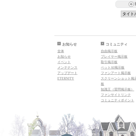
お知らせ
コミュニティ
全体
自由掲示板
お知らせ
プレイヤー掲示板
イベント
取引掲示板
メンテナンス
ペットAI掲示板
アップデート
ファンアート掲示板
ETERNITY
スクリーンショット掲
板
知識王（質問掲示板）
ファンサイトリンク
コミュニティポイント