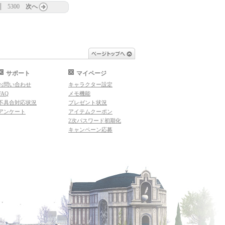
5300
次へ
ページトップへ
サポート
マイページ
お問い合わせ
キャラクター設定
FAQ
メモ機能
不具合対応状況
プレゼント状況
アンケート
アイテムクーポン
2次パスワード初期化
キャンペーン応募