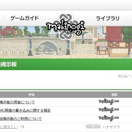
マビノギ
ホーム
>
掲示板の用途について
ML関連の書き込みに関する補足
由掲示板のご利用について
+3
に聞きたい
ハナサクラ