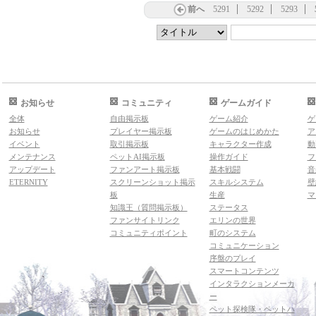
前へ
5291
5292
5293
お知らせ
コミュニティ
ゲームガイド
全体
自由掲示板
ゲーム紹介
ゲ
お知らせ
プレイヤー掲示板
ゲームのはじめかた
ア
イベント
取引掲示板
キャラクター作成
動
メンテナンス
ペットAI掲示板
操作ガイド
フ
アップデート
ファンアート掲示板
基本戦闘
音
ETERNITY
スクリーンショット掲示
スキルシステム
壁
板
生産
マ
知識王（質問掲示板）
ステータス
ファンサイトリンク
エリンの世界
コミュニティポイント
町のシステム
コミュニケーション
序盤のプレイ
スマートコンテンツ
インタラクションメーカ
ー
ペット探検隊・ペットハ