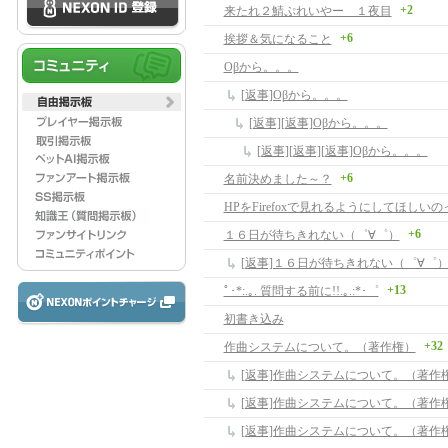
+2
来たれ２鯖ぷれいやー １夜目
+6
挨拶＆気になること
Oβから。。。
[返事]Oβから。。。
[返事][返事]Oβから。。。
[返事][返事][返事]Oβから。。。
+6
名前決めました～？
HPをFirefoxで見れるようにしてほしい
+6
１６日が待ちきれない（゜∀゜）
[返事]１６日が待ちきれない（゜∀゜
+13
ﾟ･*:.｡. 質問する前に!!.｡.:*･゜
初書き込み
+32
作曲システムについて。（著作権）
[返事]作曲システムについて。（著作
[返事]作曲システムについて。（著作
[返事]作曲システムについて。（著作