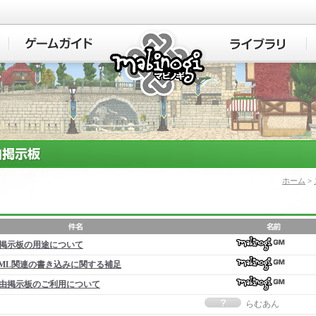
マビノギ
ホーム
>
掲示板の用途について
ML関連の書き込みに関する補足
由掲示板のご利用について
らむあん