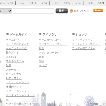
前へ
5351
5352
5353
5354
5355
5356
5357
5358
5359
RSSってなに？
ゲームガイド
ライブラリ
ショップ
ゲーム紹介
ゲームダウンロード
マビノギショップ
ゲームのはじめかた
アップデートヒストリー
アイテムショップガイド
キャラクター作成
動画
ランダム型アイテム
操作ガイド
ファンタジーラジオ
基本戦闘
音楽
示
スキルシステム
壁紙
生産
マンガ
ステータス
エリンの世界
町のシステム
コミュニケーション
序盤のプレイ
スマートコンテンツ
インタラクションメーカ
ー
ペット探検隊・ペットハ