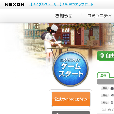
NEXON
【メイプルストーリー】CROWNアップデート
各
M
自
はじめて