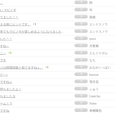
…
阿
い マビノギ
司
てました＾＾
黒猫
+1
まる前にヒントです。
エシドスノウ
ついに日本でもマビノギが楽しめるようになりましたね。
エシドスノウ
した＾＾
nossi
すね～
月夜鴉
+1
こ～
どんぐりガム
です
なち
+1
ジは韓国語版と似てますねぇ。
おなかいっぱい
ど～♪
kurocat
ですねぇ
雪月花
待ちましたよ！
ふぁう
ちましたヨ
Limit Inc.
ーム！？
Solon
ですね
来栖隆也