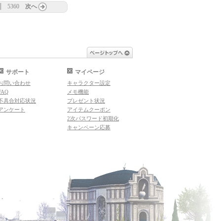
5360
次へ
ページトップへ
サポート
マイページ
お問い合わせ
キャラクター設定
FAQ
メモ機能
不具合対応状況
プレゼント状況
アンケート
アイテムクーポン
2次パスワード初期化
キャンペーン応募