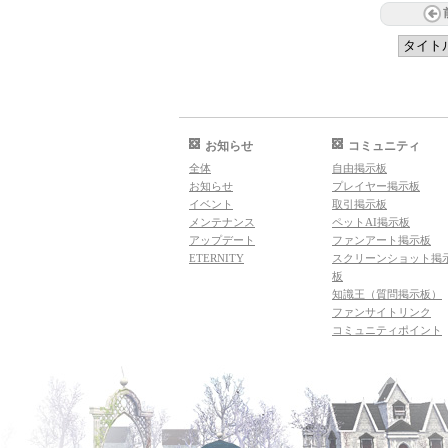
お知らせ
コミュニティ
全体
自由掲示板
お知らせ
プレイヤー掲示板
イベント
取引掲示板
メンテナンス
ペットAI掲示板
アップデート
ファンアート掲示板
ETERNITY
スクリーンショット掲
板
知識王（質問掲示板）
ファンサイトリンク
コミュニティポイント