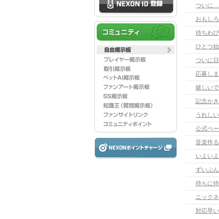
ついに…
おもしろ
待ちわび
ひとつ始
応募しま
嬉しいで
記念かき
うれしい
公式ペー
音楽作る
いよいよ
ずいぶん
待ちに待
ニックネ
対応早い