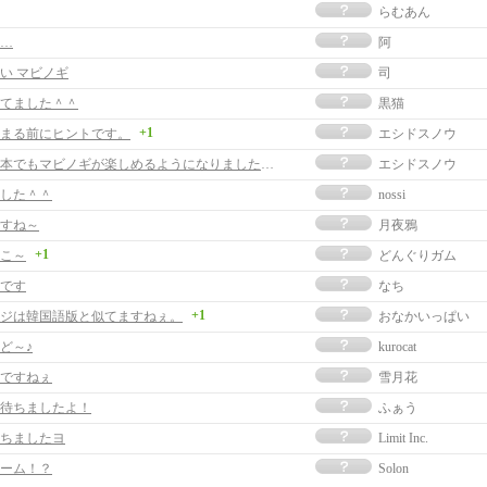
らむあん
…
阿
い マビノギ
司
てました＾＾
黒猫
+1
まる前にヒントです。
エシドスノウ
ついに日本でもマビノギが楽しめるようになりましたね。
エシドスノウ
した＾＾
nossi
すね～
月夜鴉
+1
こ～
どんぐりガム
です
なち
+1
ジは韓国語版と似てますねぇ。
おなかいっぱい
ど～♪
kurocat
ですねぇ
雪月花
待ちましたよ！
ふぁう
ちましたヨ
Limit Inc.
ーム！？
Solon