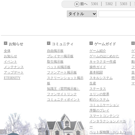
前へ
5301
5302
5303
お知らせ
コミュニティ
ゲームガイド
全体
自由掲示板
ゲーム紹介
ゲ
お知らせ
プレイヤー掲示板
ゲームのはじめかた
ア
イベント
取引掲示板
キャラクター作成
動
メンテナンス
ペットAI掲示板
操作ガイド
フ
アップデート
ファンアート掲示板
基本戦闘
音
ETERNITY
スクリーンショット掲示
スキルシステム
壁
板
生産
マ
知識王（質問掲示板）
ステータス
ファンサイトリンク
エリンの世界
コミュニティポイント
町のシステム
コミュニケーション
序盤のプレイ
スマートコンテンツ
インタラクションメーカ
ー
ペット探検隊・ペットハ