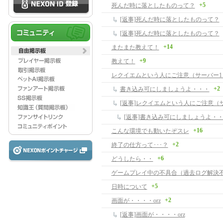
+5
死んだ時に落としたものって？
[返事]死んだ時に落としたものって？
[返事]死んだ時に落としたものって？
+14
またまた教えて！
+9
教えて！
レクイエムという人にご注意（サーバー1
+2
書き込み可にしましょうよ・・・
[返事]レクイエムという人にご注意（
[返事]書き込み可にしましょうよ・
+16
こんな環境でも動いたぞスレ
+2
終了の仕方って･･･？
+6
どうしたら・・
ゲームプレイ中の不具合（過去ログ解決
+5
日時について
+2
画面が・・・・orz
[返事]画面が・・・・orz