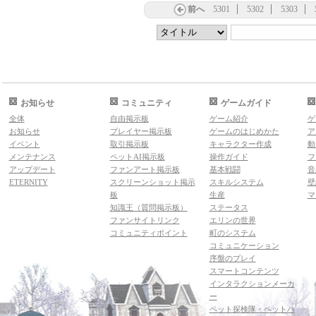
前へ
5301
5302
5303
お知らせ
コミュニティ
ゲームガイド
全体
自由掲示板
ゲーム紹介
ゲ
お知らせ
プレイヤー掲示板
ゲームのはじめかた
ア
イベント
取引掲示板
キャラクター作成
動
メンテナンス
ペットAI掲示板
操作ガイド
フ
アップデート
ファンアート掲示板
基本戦闘
音
ETERNITY
スクリーンショット掲示
スキルシステム
壁
板
生産
マ
知識王（質問掲示板）
ステータス
ファンサイトリンク
エリンの世界
コミュニティポイント
町のシステム
コミュニケーション
序盤のプレイ
スマートコンテンツ
インタラクションメーカ
ー
ペット探検隊・ペットハ