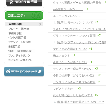
+
タイトル画面とゲーム内画面の不具合
+4
web作曲ツールの・・・
エモーションについて
+2
[返事]エモーションについて
スキルについてお答えいただけたら嬉し
+7
グラフィックカードについて質問
[返事]グラフィックカードについて質
+1
マビノギの表示がおかしい
+1
光エフェクト
+1
正常にゲームが終了しない
+5
テクスチャが一瞬表示されない
+2
今日の出来事（どうでもいい話）
+4
センスフィルさんに触れちゃ駄目
+3
マビノギできた～
+5
死んだ時に落としたものって？
[返事]死んだ時に落としたものって？