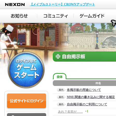
NEXON
【メイプルストーリー】CROWNアップデート
各掲示板の用途について
MML関連の書き込みに関する補足
自由掲示板のご利用について
+1
あれ？名前が……