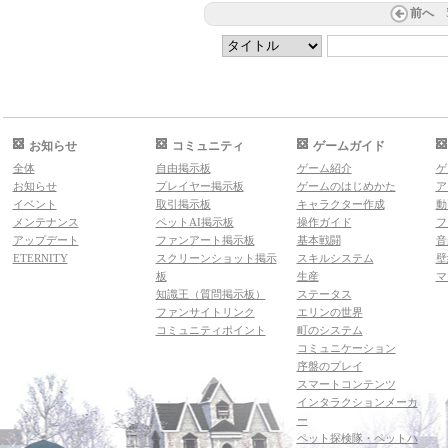
前へ
お知らせ
コミュニティ
ゲームガイド
全体
自由掲示板
ゲーム紹介
ゲ
お知らせ
プレイヤー掲示板
ゲームのはじめかた
ア
イベント
取引掲示板
キャラクター作成
動
メンテナンス
ペットAI掲示板
操作ガイド
フ
アップデート
ファンアート掲示板
基本戦闘
音
ETERNITY
スクリーンショット掲示
スキルシステム
壁
板
生産
マ
知識王（質問掲示板）
ステータス
ファンサイトリンク
エリンの世界
コミュニティポイント
町のシステム
コミュニケーション
序盤のプレイ
スマートコンテンツ
インタラクションメーカ
ー
ペット探検隊・ペットハ