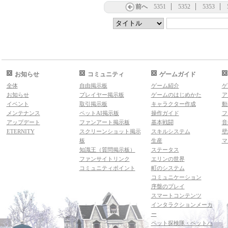
前へ
5351
5352
5353
お知らせ
コミュニティ
ゲームガイド
全体
自由掲示板
ゲーム紹介
ゲ
お知らせ
プレイヤー掲示板
ゲームのはじめかた
ア
イベント
取引掲示板
キャラクター作成
動
メンテナンス
ペットAI掲示板
操作ガイド
フ
アップデート
ファンアート掲示板
基本戦闘
音
ETERNITY
スクリーンショット掲示
スキルシステム
壁
板
生産
マ
知識王（質問掲示板）
ステータス
ファンサイトリンク
エリンの世界
コミュニティポイント
町のシステム
コミュニケーション
序盤のプレイ
スマートコンテンツ
インタラクションメーカ
ー
ペット探検隊・ペットハ