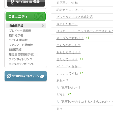
対応早いですね
記念カキコこけこっこ
ビックリするほど高速対応
きましたねー。
はぅあ！！！ ニックネームにできたぁ
+1
オープンですね！！
こんなのあった？
おもしろそう＾＾
+1
当たってー＾＾
w(゜o゜)w おお-！
+2
いよいよですね
あれ～？
[返事]あれ～？
+2
どうも
[返事]なぜカキコすると本名なのか・
えっ