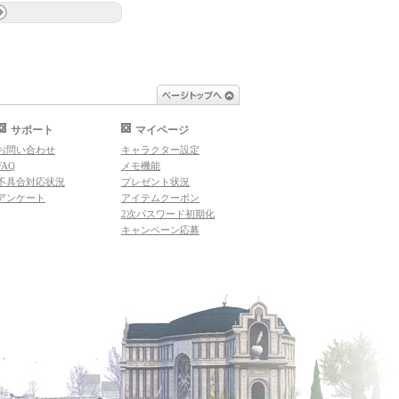
ページトップへ
サポート
マイページ
お問い合わせ
キャラクター設定
FAQ
メモ機能
不具合対応状況
プレゼント状況
アンケート
アイテムクーポン
2次パスワード初期化
キャンペーン応募