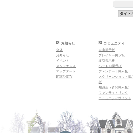
お知らせ
コミュニティ
全体
自由掲示板
お知らせ
プレイヤー掲示板
イベント
取引掲示板
メンテナンス
ペットAI掲示板
アップデート
ファンアート掲示板
ETERNITY
スクリーンショット掲
板
知識王（質問掲示板）
ファンサイトリンク
コミュニティポイント