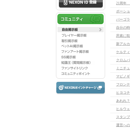
21周年
ポーショ
パーゴラ
自分の時
思索に耽
新アルカ
ケルティ
クロムバ
ミニチュ
マビノギ
フロンテ
ヒヨコチ
あれれ？
ヒルウェ
運営への