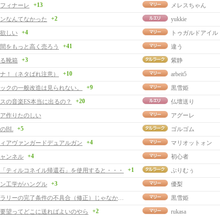
+13
 フィナーレ
メレスちゃん
+2
ンなんてなかった
yukkie
+4
欲しい
トゥガルドアイル
+41
間をもっと高く売ろう
違う
+3
る靴箱
紫静
+10
ナ！（ネタばれ注意）
arbeit5
+9
ックの一般改造は見られない。
黒雪姫
+20
スの音楽ES本当に出るの？
仏壇送り
ア作りたのしい
アグーレ
+5
のBL
ゴルゴム
+4
ィアヴァンガードデュアルガン
マリオットォン
+4
ャンネル
初心者
+1
「ティルコネイル帰還石」を使用すると・・・
ぷりむぅ
+3
ン工学がハングル
優梨
スタンプラリーの完了条件の不具合（修正）じゃなかったかも？
黒雪姫
+2
要望ってどこに送ればよいのやら
rukasa