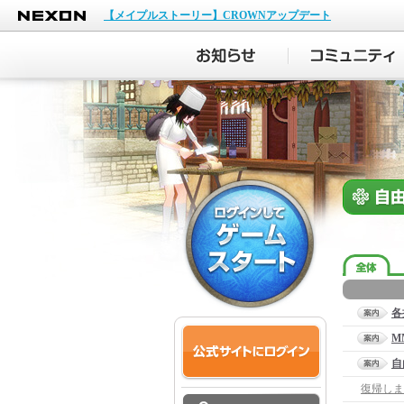
NEXON
【メイプルストーリー】CROWNアップデート
各
M
自
復帰しま