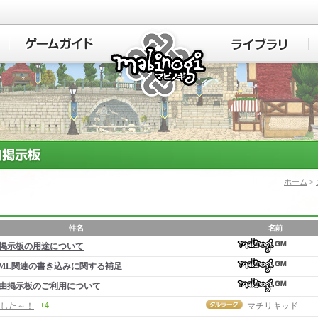
マビノギ
ホーム
>
掲示板の用途について
ML関連の書き込みに関する補足
由掲示板のご利用について
+4
した～！
マチリキッド