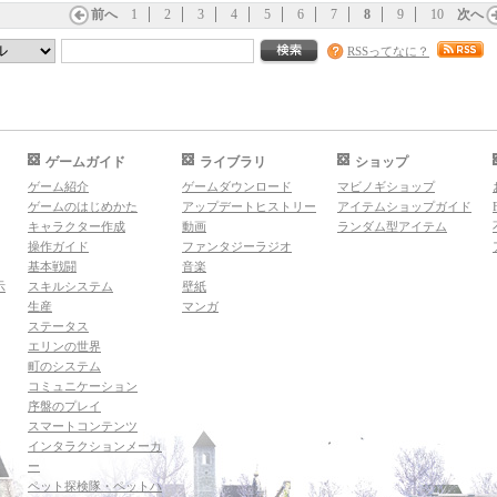
前へ
1
2
3
4
5
6
7
8
9
10
次へ
RSSってなに？
ゲームガイド
ライブラリ
ショップ
ゲーム紹介
ゲームダウンロード
マビノギショップ
ゲームのはじめかた
アップデートヒストリー
アイテムショップガイド
キャラクター作成
動画
ランダム型アイテム
操作ガイド
ファンタジーラジオ
基本戦闘
音楽
示
スキルシステム
壁紙
生産
マンガ
ステータス
エリンの世界
町のシステム
コミュニケーション
序盤のプレイ
スマートコンテンツ
インタラクションメーカ
ー
ペット探検隊・ペットハ