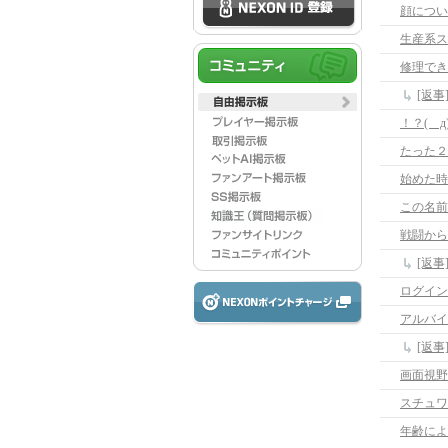
顔につい
生産系ス
修理でき
[返
！？( д
たった２
この名前
戦闘から
[返
ログインが
アルバイ
[返事
画面視野
スチュワ
年齢によ