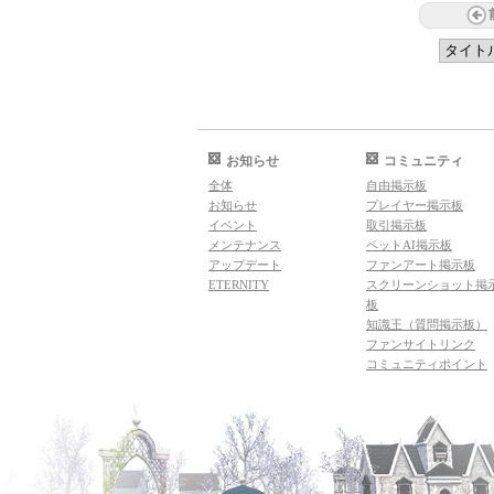
お知らせ
コミュニティ
全体
自由掲示板
お知らせ
プレイヤー掲示板
イベント
取引掲示板
メンテナンス
ペットAI掲示板
アップデート
ファンアート掲示板
ETERNITY
スクリーンショット掲
板
知識王（質問掲示板）
ファンサイトリンク
コミュニティポイント