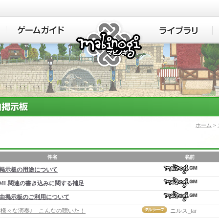
マビノギ
ホーム
>
掲示板の用途について
ML関連の書き込みに関する補足
由掲示板のご利用について
事]様々な演奏♪ こんなの聴いた！
ニルス_tar