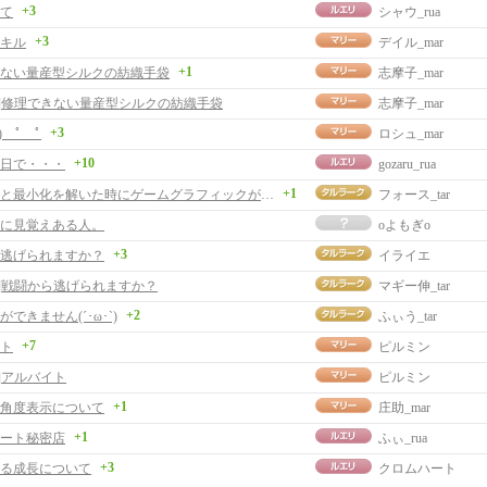
+3
て
シャウ_rua
+3
キル
デイル_mar
+1
ない量産型シルクの紡織手袋
志摩子_mar
事]修理できない量産型シルクの紡織手袋
志摩子_mar
+3
) ﾟ ﾟ
ロシュ_mar
+10
日で・・・
gozaru_rua
+1
始めた時と最小化を解いた時にゲームグラフィックがおかしくなる
フォース_tar
に見覚えある人。
oよもぎo
+3
逃げられますか？
イライエ
事]戦闘から逃げられますか？
マギー伸_tar
+2
できません(´･ω･`)
ふぃう_tar
+7
ト
ピルミン
]アルバイト
ピルミン
+1
角度表示について
庄助_mar
+1
ート秘密店
ふぃ_rua
+3
る成長について
クロムハート