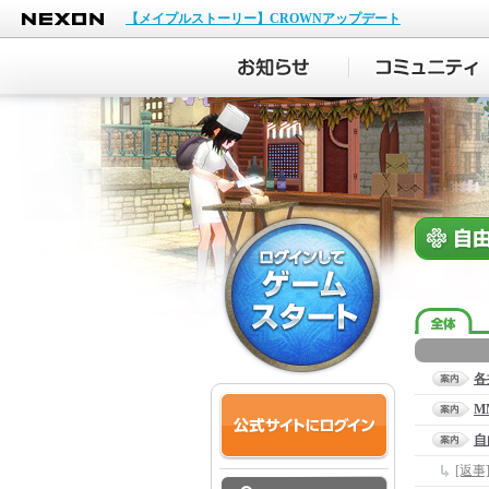
NEXON
【メイプルストーリー】CROWNアップデート
各
M
自
[返