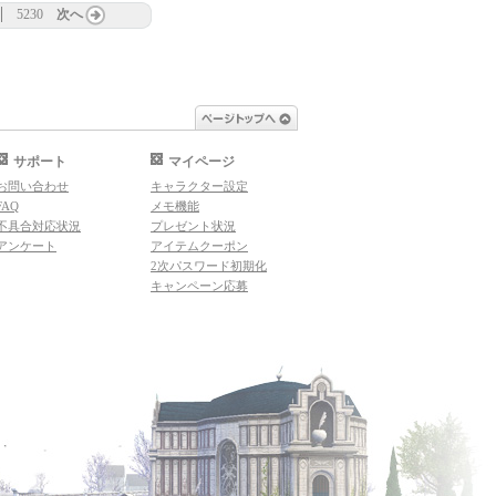
5230
次へ
ページトップへ
サポート
マイページ
お問い合わせ
キャラクター設定
FAQ
メモ機能
不具合対応状況
プレゼント状況
アンケート
アイテムクーポン
2次パスワード初期化
キャンペーン応募