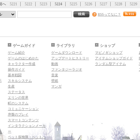
前へ
5221
5222
5223
5224
5225
5226
5227
5228
5229
RSSってなに？
ゲームガイド
ライブラリ
ショップ
ゲーム紹介
ゲームダウンロード
マビノギショップ
ゲームのはじめかた
アップデートヒストリー
アイテムショップガイド
キャラクター作成
動画
ランダム型アイテム
操作ガイド
ファンタジーラジオ
基本戦闘
音楽
示
スキルシステム
壁紙
生産
マンガ
ステータス
エリンの世界
町のシステム
コミュニケーション
序盤のプレイ
スマートコンテンツ
インタラクションメーカ
ー
ペット探検隊・ペットハ