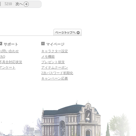
5210
次へ
ページトップへ
サポート
マイページ
お問い合わせ
キャラクター設定
FAQ
メモ機能
不具合対応状況
プレゼント状況
アンケート
アイテムクーポン
2次パスワード初期化
キャンペーン応募