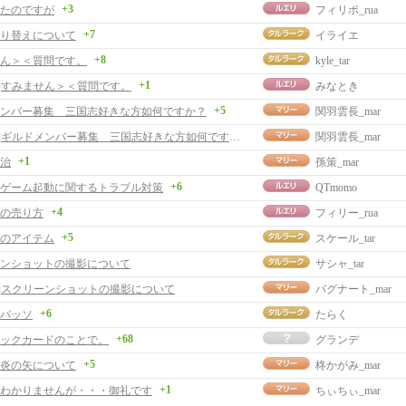
+3
たのですが
フィリポ_rua
+7
り替えについて
イライエ
+8
ん＞＜質問です。
kyle_tar
+1
事]すみません＞＜質問です。
みなとき
+5
ンバー募集 三国志好きな方如何ですか？
関羽雲長_mar
[返事]ギルドメンバー募集 三国志好きな方如何ですか？
関羽雲長_mar
+1
治
孫策_mar
+6
】ゲーム起動に関するトラブル対策
QTmomo
+4
の売り方
フィリー_rua
+5
のアイテム
スケール_tar
ンショットの撮影について
サシャ_tar
事]スクリーンショットの撮影について
バグナート_mar
+6
バッソ
たらく
+68
ックカードのことで。
グランデ
+5
炎の矢について
柊かがみ_mar
+1
わかりませんが・・・御礼です
ちぃちぃ_mar