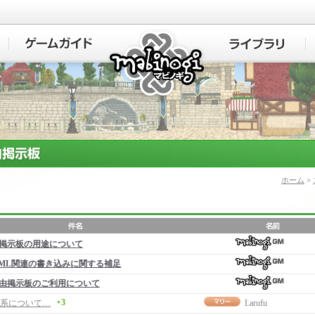
マビノギ
ホーム
>
掲示板の用途について
ML関連の書き込みに関する補足
由掲示板のご利用について
+3
系について…
Larufu