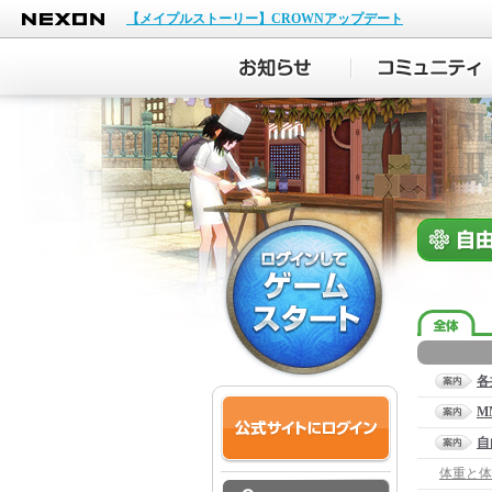
NEXON
【メイプルストーリー】CROWNアップデート
各
M
自
体重と体