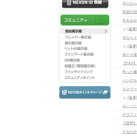
きになっ
武器の切
すみませ
[返
ギルドメ
赤クマ退
【FAQ
作った服
ハングル
スクリー
[返
ロンソと
グラフィ
【質問】
どなたか