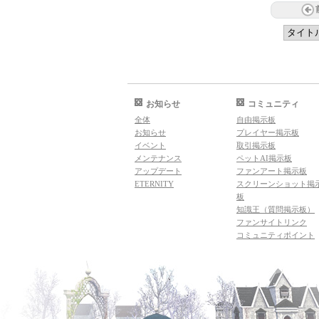
お知らせ
コミュニティ
全体
自由掲示板
お知らせ
プレイヤー掲示板
イベント
取引掲示板
メンテナンス
ペットAI掲示板
アップデート
ファンアート掲示板
ETERNITY
スクリーンショット掲
板
知識王（質問掲示板）
ファンサイトリンク
コミュニティポイント