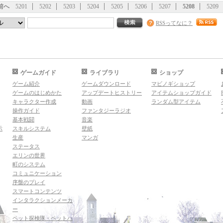
前へ
5201
5202
5203
5204
5205
5206
5207
5208
5209
RSSってなに？
ゲームガイド
ライブラリ
ショップ
ゲーム紹介
ゲームダウンロード
マビノギショップ
ゲームのはじめかた
アップデートヒストリー
アイテムショップガイド
キャラクター作成
動画
ランダム型アイテム
操作ガイド
ファンタジーラジオ
基本戦闘
音楽
示
スキルシステム
壁紙
生産
マンガ
ステータス
エリンの世界
町のシステム
コミュニケーション
序盤のプレイ
スマートコンテンツ
インタラクションメーカ
ー
ペット探検隊・ペットハ