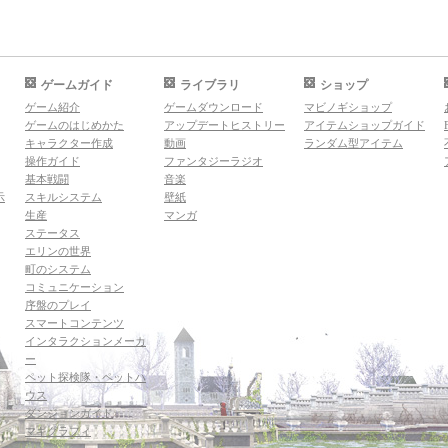
ゲームガイド
ライブラリ
ショップ
ゲーム紹介
ゲームダウンロード
マビノギショップ
ゲームのはじめかた
アップデートヒストリー
アイテムショップガイド
キャラクター作成
動画
ランダム型アイテム
操作ガイド
ファンタジーラジオ
基本戦闘
音楽
示
スキルシステム
壁紙
生産
マンガ
ステータス
エリンの世界
町のシステム
コミュニケーション
序盤のプレイ
スマートコンテンツ
インタラクションメーカ
ー
ペット探検隊・ペットハ
ウス
ダンジョンガイド
マギグラフィ