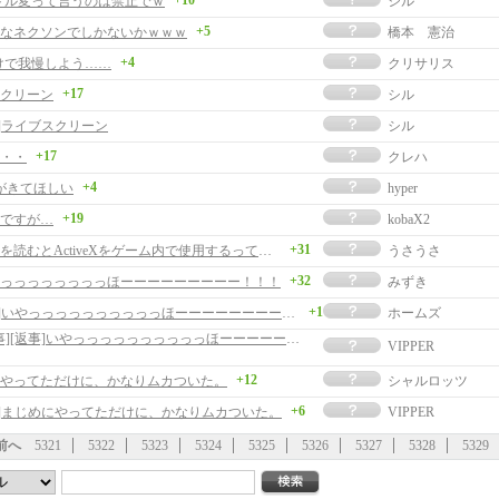
+10
トル変って言うのは禁止でｗ
シル
+5
なネクソンでしかないかｗｗｗ
橋本 憲治
+4
けで我慢しよう……
クリサリス
+17
クリーン
シル
事]ライブスクリーン
シル
+17
・・
クレハ
+4
がきてほしい
hyper
+19
ですが…
kobaX2
+31
お知らせを読むとActiveXをゲーム内で使用するってこと？危険だなぁ
うさうさ
+32
っっっっっっっっほーーーーーーーーー！！！
みずき
+1
[返事]いやっっっっっっっっっっほーーーーーーーーー！！！
ホームズ
[返事][返事]いやっっっっっっっっっっほーーーーーーーーー！！！
VIPPER
+12
やってただけに、かなりムカついた。
シャルロッツ
+6
事]まじめにやってただけに、かなりムカついた。
VIPPER
前へ
5321
5322
5323
5324
5325
5326
5327
5328
5329