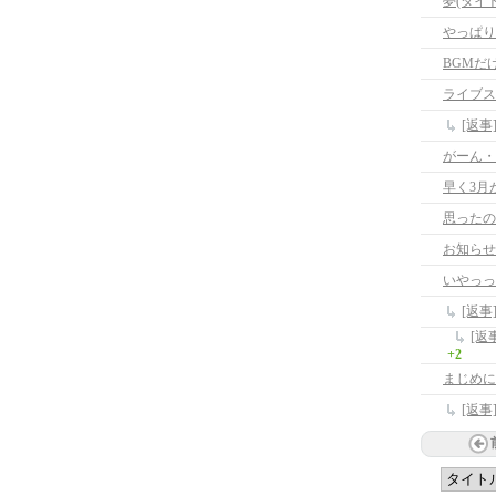
夢(タイ
やっぱり
BGMだ
ライブス
[返
がーん・
早く3月
思ったの
いやっっ
+2
まじめに
[返