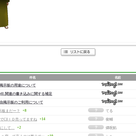
掲示板の用途について
ML関連の書き込みに関する補足
由掲示板のご利用について
+8
示板まだー？
てる
+14
でCβＩＤ売ってますね
俊輔
+2
にして…
燐呪餡