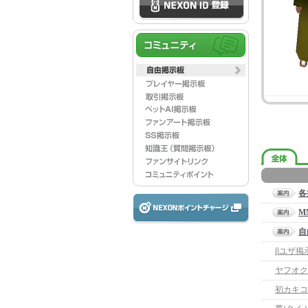
各
M
自
βユザ掲
ヤフオク
初カキコ