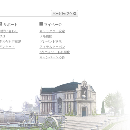
ページトップへ
サポート
マイページ
お問い合わせ
キャラクター設定
FAQ
メモ機能
不具合対応状況
プレゼント状況
アンケート
アイテムクーポン
2次パスワード初期化
キャンペーン応募