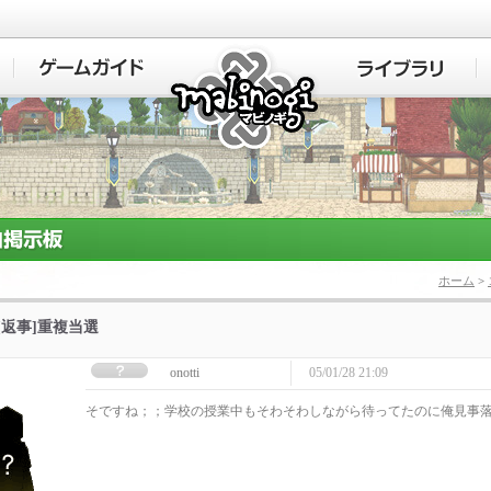
マビノギ
ホーム
>
][返事]重複当選
onotti
05/01/28 21:09
そですね；；学校の授業中もそわそわしながら待ってたのに俺見事