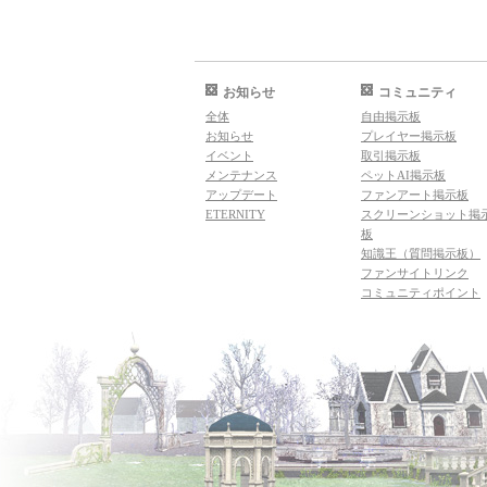
お知らせ
コミュニティ
全体
自由掲示板
お知らせ
プレイヤー掲示板
イベント
取引掲示板
メンテナンス
ペットAI掲示板
アップデート
ファンアート掲示板
ETERNITY
スクリーンショット掲
板
知識王（質問掲示板）
ファンサイトリンク
コミュニティポイント