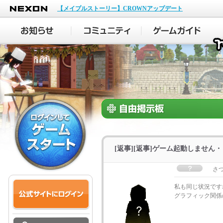
NEXON
【メイプルストーリー】CROWNアップデート
[返事][返事]ゲーム起動しません
さ
私も同じ状況です
グラフィック関係