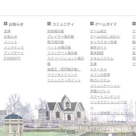
お知らせ
コミュニティ
ゲームガイド
全体
自由掲示板
ゲーム紹介
ゲ
お知らせ
プレイヤー掲示板
ゲームのはじめかた
ア
イベント
取引掲示板
キャラクター作成
動
メンテナンス
ペットAI掲示板
操作ガイド
フ
アップデート
ファンアート掲示板
基本戦闘
音
ETERNITY
スクリーンショット掲示
スキルシステム
壁
板
生産
マ
知識王（質問掲示板）
ステータス
ファンサイトリンク
エリンの世界
コミュニティポイント
町のシステム
コミュニケーション
序盤のプレイ
スマートコンテンツ
インタラクションメーカ
ー
ペット探検隊・ペットハ
ウス
ダンジョンガイド
マギグラフィ