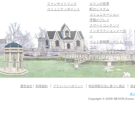
ファンサイトリンク
エリンの世界
コミュニティポイント
町のシステム
コミュニケーション
序盤のプレイ
スマートコンテンツ
インタラクションメーカ
ー
ペット探検隊・ペットハ
ウス
ダンジョンガイド
マギグラフィ
運営会社
利用規約
プライバシーポリシー
特定商取引法に基づく表記
資
オ
Copyright © 2009 NEXON Korea Co