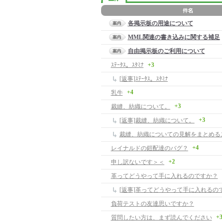
各掲示板の用途について
MML関連の書き込みに関する補足
自由掲示板のご利用について
ｽﾃｰﾀｽ。ｽﾀﾐﾅ
+3
[返事]ｽﾃｰﾀｽ。ｽﾀﾐﾅ
+4
乳牛
+3
裁縫、紡織について。
+3
[返事]裁縫、紡織について。
裁縫、紡織についての見解をまとめる
+4
レイナルドの鎧配達のバグ？
+2
申し訳ないです＞＜
革ってどうやって手に入れるのですか？
[返事]革ってどうやって手に入れるの
負荷テストの友達思いですか？
+
質問したい方は、まず読んでください