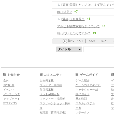
[返事]質問したい方は、まず読んでく
+7
BOT発見？
+1
[返事]BOT発見？
+2
アルビ下級魔族通行所について
+9
戦わないとだめですか？
前へ
5221
5222
5223
お知らせ
コミュニティ
ゲームガイド
全体
自由掲示板
ゲーム紹介
ゲ
お知らせ
プレイヤー掲示板
ゲームのはじめかた
ア
イベント
取引掲示板
キャラクター作成
動
メンテナンス
ペットAI掲示板
操作ガイド
フ
アップデート
ファンアート掲示板
基本戦闘
音
ETERNITY
スクリーンショット掲示
スキルシステム
壁
板
生産
マ
知識王（質問掲示板）
ステータス