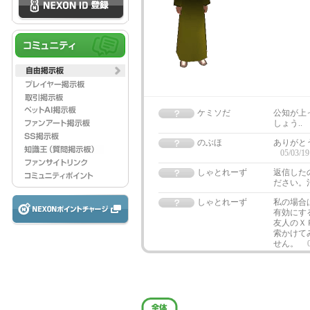
ケミソだ
公知が上っ
しょう..
のぶほ
ありがと
05/03/19
しゃとれーず
返信した
ださい。
しゃとれーず
私の場合
有効にす
友人のＸ
索かけて
せん。