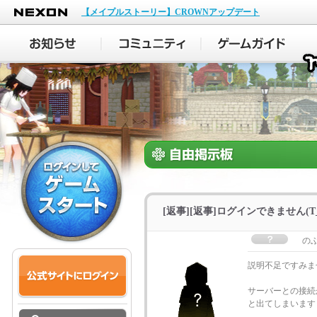
NEXON
【メイプルストーリー】CROWNアップデート
[返事][返事]ログインできません(T_
の
説明不足ですみま
サーバーとの接続
と出てしまいます