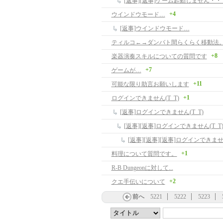
[返事][返事]ゲーム起動しません・・
+4
ウインドウモード…
[返事]ウインドウモード…
ティルコ←→ダンバト間らくらく移動法
+8
楽器演奏スキルについての質問です
+7
ゲームが…
+11
可能な限り助言お願いします
+1
ログインできません(T_T)
[返事]ログインできません(T_T)
[返事][返事]ログインできません(T_T
[返事][返事][返事]ログインできません
+1
料理について質問です。
R-B Dungeonに対して...
+2
クエ手伝いについて
前へ
5221
5222
5223