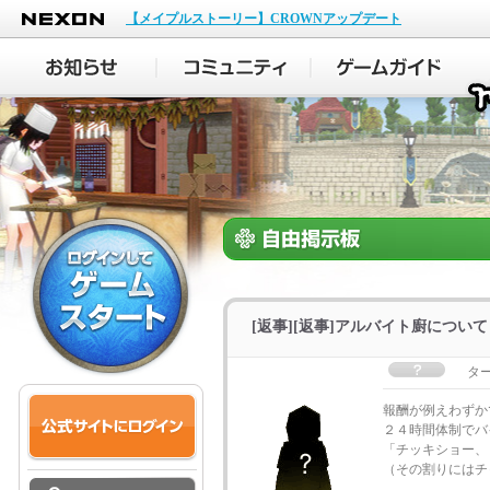
NEXON
【メイプルストーリー】CROWNアップデート
[返事][返事]アルバイト廚につい
タ
報酬が例えわずか
２４時間体制でバ
「チッキショー、
（その割りにはチ