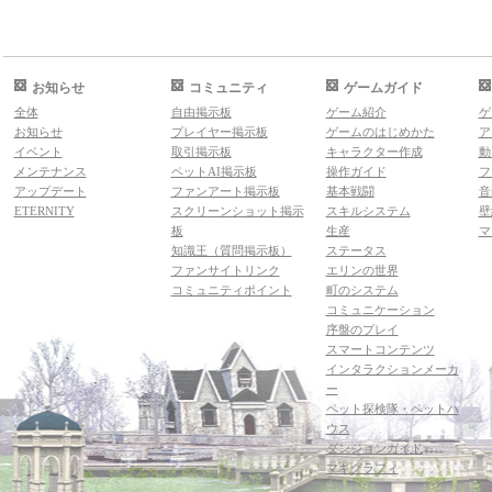
お知らせ
コミュニティ
ゲームガイド
全体
自由掲示板
ゲーム紹介
ゲ
お知らせ
プレイヤー掲示板
ゲームのはじめかた
ア
イベント
取引掲示板
キャラクター作成
動
メンテナンス
ペットAI掲示板
操作ガイド
フ
アップデート
ファンアート掲示板
基本戦闘
音
ETERNITY
スクリーンショット掲示
スキルシステム
壁
板
生産
マ
知識王（質問掲示板）
ステータス
ファンサイトリンク
エリンの世界
コミュニティポイント
町のシステム
コミュニケーション
序盤のプレイ
スマートコンテンツ
インタラクションメーカ
ー
ペット探検隊・ペットハ
ウス
ダンジョンガイド
マギグラフィ