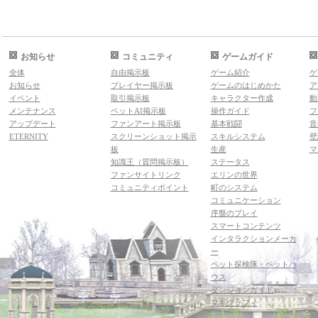
お知らせ
コミュニティ
ゲームガイド
全体
自由掲示板
ゲーム紹介
ゲ
お知らせ
プレイヤー掲示板
ゲームのはじめかた
ア
イベント
取引掲示板
キャラクター作成
動
メンテナンス
ペットAI掲示板
操作ガイド
フ
アップデート
ファンアート掲示板
基本戦闘
音
ETERNITY
スクリーンショット掲示
スキルシステム
壁
板
生産
マ
知識王（質問掲示板）
ステータス
ファンサイトリンク
エリンの世界
コミュニティポイント
町のシステム
コミュニケーション
序盤のプレイ
スマートコンテンツ
インタラクションメーカ
ー
ペット探検隊・ペットハ
ウス
ダンジョンガイド
マギグラフィ