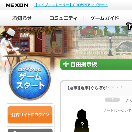
NEXON
【メイプルストーリー】CROWNアップデート
[返事][返事]ぐらぼが・・・！
ぎ
ノートじゃないで