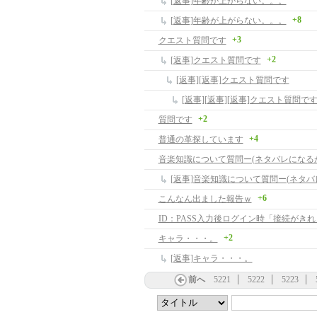
[返事]年齢が上がらない。。。
+8
[返事]年齢が上がらない。。。
+3
クエスト質問です
+2
[返事]クエスト質問です
[返事][返事]クエスト質問です
[返事][返事][返事]クエスト質問で
+2
質問です
+4
普通の革探しています
音楽知識について質問ー(ネタバレになる
[返事]音楽知識について質問ー(ネタバ
+6
こんなん出ました報告ｗ
ID：PASS入力後ログイン時「接続がき
+2
キャラ・・・。
[返事]キャラ・・・。
前へ
5221
5222
5223