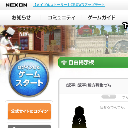
NEXON
【メイプルストーリー】CROWNアップデート
[返事][返事]相方募集づら
づ
任せるづんづら。