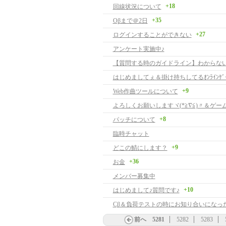
+18
回線状況について
+35
Oβまで＠2日
+27
ログインすることができない
アンケート実施中♪
はじめましてぇ＆掛け持ちしてるｵﾝﾗｲﾝｹﾞ
+9
Web作曲ツールについて
+8
パッチについて
臨時チャット
+9
どこの鯖にします？
+36
お金
メンバー募集中
+10
はじめまして♪質問です♪
前へ
5281
5282
5283