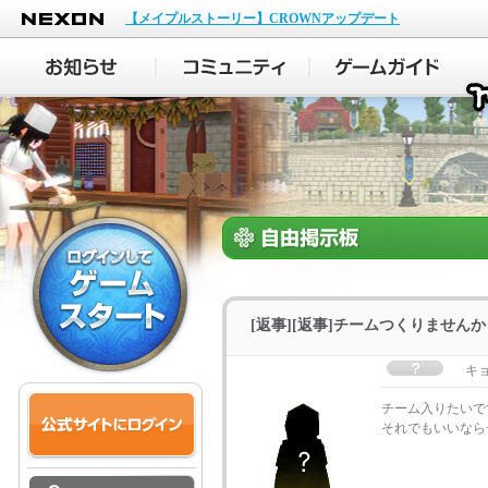
NEXON
【メイプルストーリー】CROWNアップデート
[返事][返事]チームつくりませんか
キ
チーム入りたいで
それでもいいなら