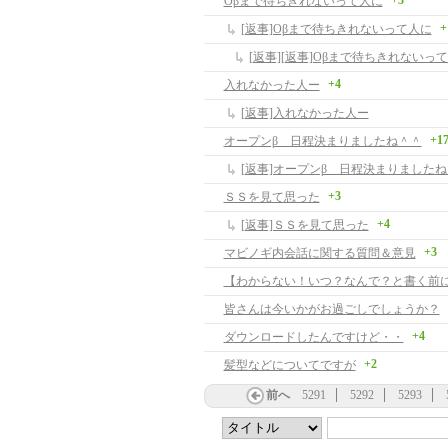
+3
Oβまで待ちきれないって人に
+
[返事]Oβまで待ちきれないって人に
[返事][返事]Oβまで待ちきれないっ
+4
入れなかった人ー
[返事]入れなかった人ー
+1
オープンβ 日程決まりましたね＾＾
[返事]オープンβ 日程決まりました
+3
ＳＳを見て思った
+4
[返事]ＳＳを見て思った
+3
マビノギ内会話に関する質問＆意見
皆さんは今いかがお過ごしでしょうか？
+4
ダウンロードしたんですけど・・
+2
髪型などについてですが
前へ
5291
5292
5293