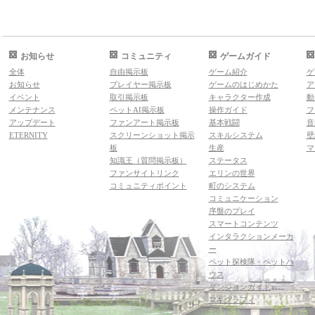
お知らせ
コミュニティ
ゲームガイド
全体
自由掲示板
ゲーム紹介
ゲ
お知らせ
プレイヤー掲示板
ゲームのはじめかた
ア
イベント
取引掲示板
キャラクター作成
動
メンテナンス
ペットAI掲示板
操作ガイド
フ
アップデート
ファンアート掲示板
基本戦闘
音
ETERNITY
スクリーンショット掲示
スキルシステム
壁
板
生産
マ
知識王（質問掲示板）
ステータス
ファンサイトリンク
エリンの世界
コミュニティポイント
町のシステム
コミュニケーション
序盤のプレイ
スマートコンテンツ
インタラクションメーカ
ー
ペット探検隊・ペットハ
ウス
ダンジョンガイド
マギグラフィ