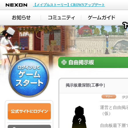
NEXON
【メイプルストーリー】CROWNアップデート
掲示板最深部[工事中］
伊沢
運営と自由
自由板最下層