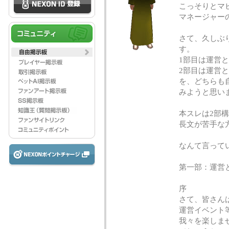
こっそりとマ
マネージャー
さて、久しぶ
す。
1部目は運営
2部目は運営
を、どちらも
みようと思い
本スレは2部
長文が苦手な
なんて言って
第一部：運営
序
さて、皆さん
運営イベント
我々を楽しま