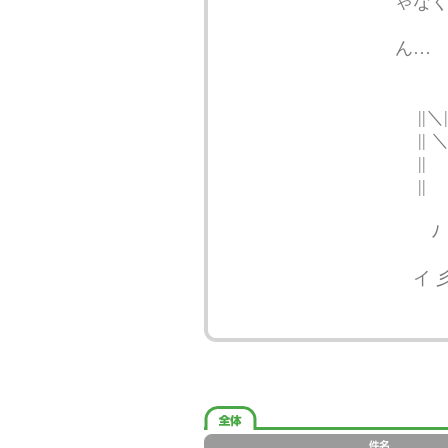
ゃな
||ｬ
ん…
||ﾝ
||ﾍ
|
|
||
||
ﾉ 
イ 
||