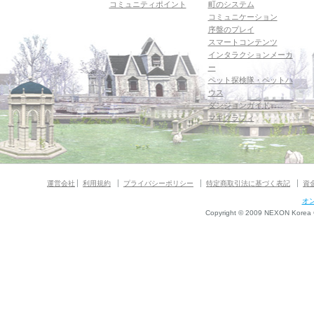
コミュニティポイント
町のシステム
コミュニケーション
序盤のプレイ
スマートコンテンツ
インタラクションメーカ
ー
ペット探検隊・ペットハ
ウス
ダンジョンガイド
マギグラフィ
運営会社
利用規約
プライバシーポリシー
特定商取引法に基づく表記
資
オ
Copyright © 2009 NEXON Korea Co