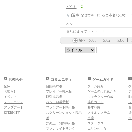
+2
どうも
[返事]なぜカキコすると本名なのか・
えっ
+1
まちにまって・・・
前へ
5351
5352
5353
お知らせ
コミュニティ
ゲームガイド
全体
自由掲示板
ゲーム紹介
ゲ
お知らせ
プレイヤー掲示板
ゲームのはじめかた
ア
イベント
取引掲示板
キャラクター作成
動
メンテナンス
ペットAI掲示板
操作ガイド
フ
アップデート
ファンアート掲示板
基本戦闘
音
ETERNITY
スクリーンショット掲示
スキルシステム
壁
板
生産
マ
知識王（質問掲示板）
ステータス
ファンサイトリンク
エリンの世界