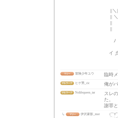
||ﾍ
|
|
||
||
ﾉ 
イ 
||
冒険少年ユウ
臨時
ヒゲ男_cic
俺が
Nolifequeen_tar
スレ
た。
謝罪と
伊沢家影_mor
(´ﾟ