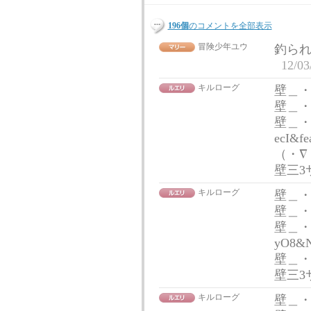
196個
のコメントを全部表示
冒険少年ユウ
釣ら
12/03
キルローグ
壁＿・
壁＿
壁＿・）つ
ecI&fe
（・∇
壁三3
キルローグ
壁＿・
壁＿
壁＿・）つ
yO8&N
壁＿
壁三3
キルローグ
壁＿・