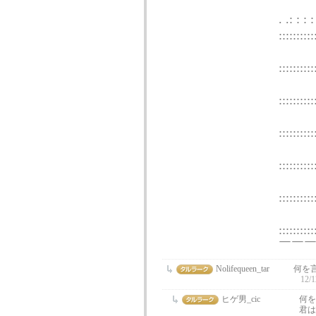
. .: : : :
::::::::::
. . : : 
::::::::::
. . ....
::::::::::
Λ＿Λ .
::::::::::
/:彡ミ
::::::::::
/ :::
::::::::::
/ :::/
::::::::::
￣￣￣
Nolifequeen_tar
何を
12/1
ヒゲ男_cic
何を
君は