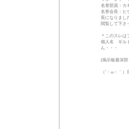
名誉部員：カ
名誉会長：ヒ
長になり
閲覧して下さ
＊このスレは
個人名 ギル
ん
[掲示板最深部
（´・ω・｀）