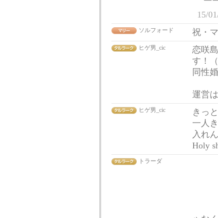
￣￣ ~
15/01
ソルフォード
祝・マ
ヒゲ男_cic
恋咲
す！
同性婚
運営
ヒゲ男_cic
きっと
一人きり
入れん
Holy sh
トラーダ
曰 
| 
| 
ﾉｼ