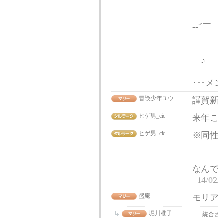
ノ 
／
-
~
♪
･･･
冒険少年ユウ
謹賀新
ヒゲ男_cic
来年
ヒゲ男_cic
※同
なん
14/02
盛庵
モリ
堀川椎子
統合