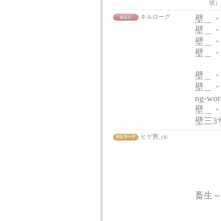
状
キルローグ
壁＿・
壁＿
壁＿・）つ
壁＿
壁＿・
壁＿・）つ
ng-wo
壁＿・）
壁三3
ヒゲ男_cic
曰 
| 
| 
ﾉｼ
畜生
||ｬ
||ﾝ