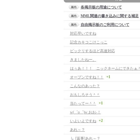
各掲示板の用途について
MML関連の書き込みに関する補足
自由掲示板のご利用について
対応早いですね
記念カキコこけこっこ
ビックリするほど高速対応
きましたねー。
はぅあ！！！ ニックネームにできたぁ
+1
オープンですね！！
こんなのあった？
おもしろそう＾＾
+1
当たってー＾＾
w(゜o゜)w おお-！
+2
いよいよですね
あれ～？
[返事]あれ～？