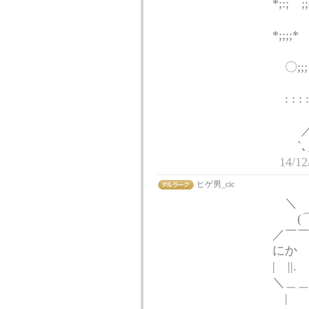
*;:;ゞ;;
/ _
*;;;;*ゞ
| / 
〇;;;
ｊ /
: : : : 
／
／
`
14/12
ヒゲ男_cic
＼ 
(⌒
／￣￣
にか
| |
＼＿＿|
| 