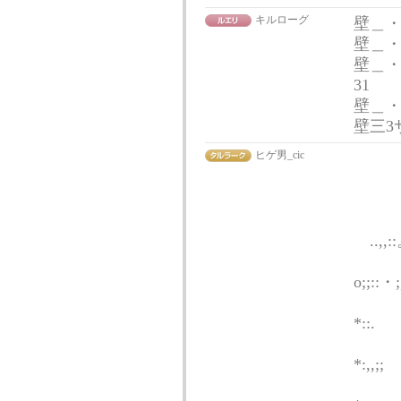
キルローグ
壁＿・
壁＿
壁＿・）つ
31
壁＿
壁三3
ヒゲ男_cic
∧ 
..,,:
, 
o;;::
／ -
*::.
/ 
*:,,;;ゞ;
/ ,