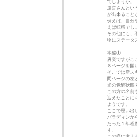
でしょうか。
運営さんとい
が出来ること
例えば、自分
えば
その他にも、
物にステータ
本編①
唐突ですがこ
８ページを開
そこでは新ス
同ページの左
光の覚醒状態
この方の名前
迎えたことに
ようです。
ここで思い出
パラディンか
たった１年程
す。
この様に考え