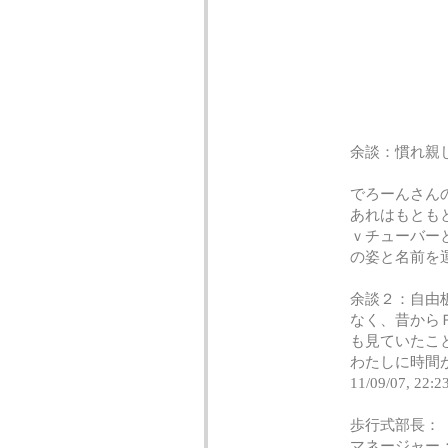
余談：慣れ親
でろーんさん
あれはもとも
ｖチューバー
の姿と名前を
余談２：自由
なく、昔から
も見ていたこ
わたしに時間
11/09/07, 22:2
歩行式部長： 
マネージャ