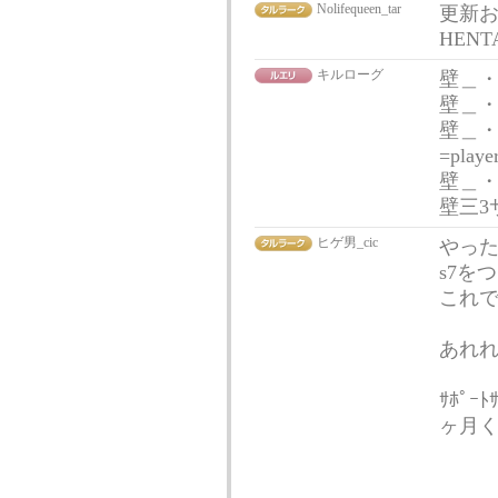
Nolifequeen_tar
更新
HEN
キルローグ
壁＿・
壁＿
壁＿・）つ
=playe
壁＿
壁三3
ヒゲ男_cic
やった
s7を
これ
あれ
ｻﾎﾟ
ヶ月