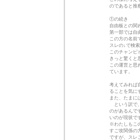
のであると推
①の続き
自由板との関
第一部では自
この方の名前
スレの↓で検
このチャンピ
きっと驚くと
この運営と思
ています。
考えてみれば
ることを気に
また、たまに
という訳で、
のがあるんで
いのが現状で
※わたしもこ
すご攻関係の
ですが、スレ