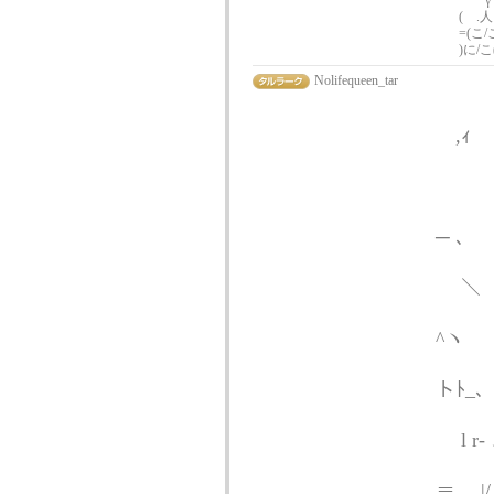
⌒｀γ
( .人
=(こ
)に/こ
Nolifequeen_tar
,ｨ
─ ､
ﾔ
＼
^
/
トﾄ_
〃
l r
＝ |/Ｆ