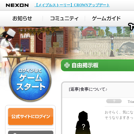
NEXON
【メイプルストーリー】CROWNアップデート
[返事]食事について♪
Tria
おそらく、気にな
そうなりますきっ