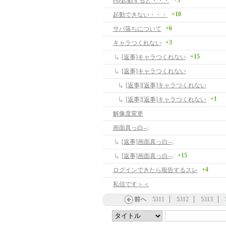
+5
exe起動すると・・・
+10
起動できない・・・
+6
サバ落ちについて
+3
キャラつくれない
+15
[返事]キャラつくれない
[返事]キャラつくれない
[返事][返事]キャラつくれない
+1
[返事][返事]キャラつくれない
解像度変更
画面真っ白--;
[返事]画面真っ白--;
+15
[返事]画面真っ白--;
+4
ログインできたら報告するスレ
私信です＞＜
前へ
5311
5312
5313