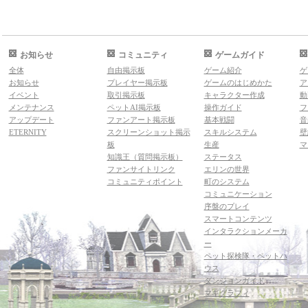
お知らせ
コミュニティ
ゲームガイド
全体
自由掲示板
ゲーム紹介
ゲ
お知らせ
プレイヤー掲示板
ゲームのはじめかた
ア
イベント
取引掲示板
キャラクター作成
動
メンテナンス
ペットAI掲示板
操作ガイド
フ
アップデート
ファンアート掲示板
基本戦闘
音
ETERNITY
スクリーンショット掲示
スキルシステム
壁
板
生産
マ
知識王（質問掲示板）
ステータス
ファンサイトリンク
エリンの世界
コミュニティポイント
町のシステム
コミュニケーション
序盤のプレイ
スマートコンテンツ
インタラクションメーカ
ー
ペット探検隊・ペットハ
ウス
ダンジョンガイド
マギグラフィ