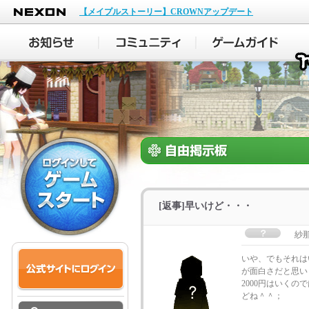
NEXON
【メイプルストーリー】CROWNアップデート
[返事]早いけど・・・
紗
いや、でもそれは
が面白さだと思い
2000円はいくの
どね＾＾；