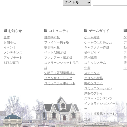
お知らせ
コミュニティ
ゲームガイド
全体
自由掲示板
ゲーム紹介
ゲ
お知らせ
プレイヤー掲示板
ゲームのはじめかた
ア
イベント
取引掲示板
キャラクター作成
動
メンテナンス
ペットAI掲示板
操作ガイド
フ
アップデート
ファンアート掲示板
基本戦闘
音
ETERNITY
スクリーンショット掲示
スキルシステム
壁
板
生産
マ
知識王（質問掲示板）
ステータス
ファンサイトリンク
エリンの世界
コミュニティポイント
町のシステム
コミュニケーション
序盤のプレイ
スマートコンテンツ
インタラクションメーカ
ー
ペット探検隊・ペットハ
ウス
ダンジョンガイド