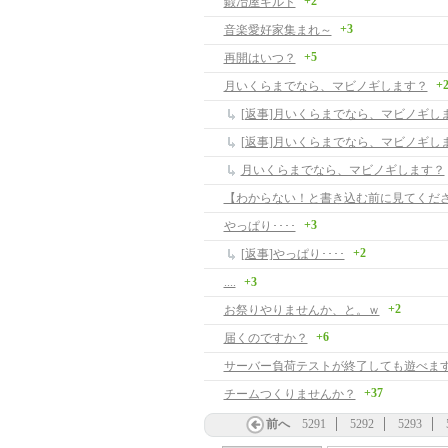
+2
鍛冶屋ギルド
+3
音楽愛好家集まれ～
+5
再開はいつ？
+
月いくらまでなら、マビノギします？
[返事]月いくらまでなら、マビノギし
[返事]月いくらまでなら、マビノギし
月いくらまでなら、マビノギします？
【わからない！と書き込む前に見てくだ
+3
やっぱり････
+2
[返事]やっぱり････
....
+3
+2
お祭りやりませんか、と。ｗ
+6
届くのですか？
サーバー負荷テストが終了しても遊べま
+37
チームつくりませんか？
前へ
5291
5292
5293