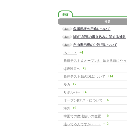
各掲示板の用途について
MML関連の書き込みに関する補足
自由掲示板のご利用について
+4
あ～・・
負荷テスト＆オープンβ、始まる前にやっ
+5
cβ経験者へ
+14
負担テスト鯖のDLについて
+7
ルカ
+4
リボルバー
+6
オープンβテストについて
+9
海外
+10
韓国での魔法使いの位置
+12
迷ってるんですが・・・