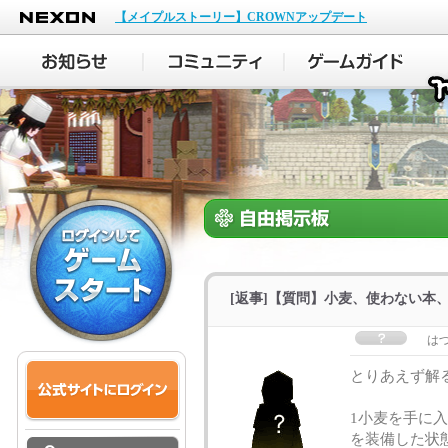
NEXON
【メイプルストーリー】CROWNアップデート
[返事]【質問】小麦、使わない本
は
とりあえず解
1小麦を手に入
を装備した