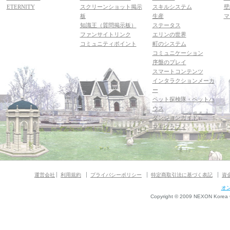
ETERNITY
スクリーンショット掲示
スキルシステム
壁
板
生産
マ
知識王（質問掲示板）
ステータス
ファンサイトリンク
エリンの世界
コミュニティポイント
町のシステム
コミュニケーション
序盤のプレイ
スマートコンテンツ
インタラクションメーカ
ー
ペット探検隊・ペットハ
ウス
ダンジョンガイド
マギグラフィ
運営会社
利用規約
プライバシーポリシー
特定商取引法に基づく表記
資
オ
Copyright © 2009 NEXON Korea Co