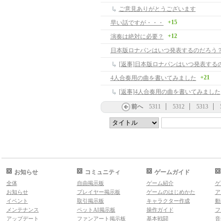
ご意見ありがとうございます
+15
早い話ですが・・・
+12
演奏は絶対に必要？
日本版ロナパンはいつ発表するのだろう
[返事]日本版ロナパンはいつ発表する
+21
4人合奏用の曲を書いてみました
[返事]4人合奏用の曲を書いてみました
前へ
5311
5312
5313
お知らせ
コミュニティ
ゲームガイド
全体
自由掲示板
ゲーム紹介
ゲ
お知らせ
プレイヤー掲示板
ゲームのはじめかた
ア
イベント
取引掲示板
キャラクター作成
動
メンテナンス
ペットAI掲示板
操作ガイド
フ
アップデート
ファンアート掲示板
基本戦闘
音