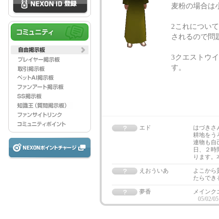
麦粉の場合は
2これについ
されるので問
3クエストウ
す。
エド
はづきさ
耕地をう
連物も自
日、２時
ります。
えおういあ
よこから
たらでき
夢香
メインク
05/02/05