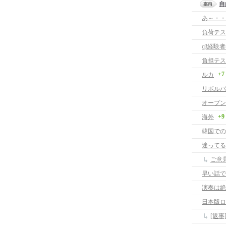
自
あ～・・
負荷テス
cβ経験
負担テス
+7
ルカ
リボルバ
オープン
+9
海外
韓国での
迷ってる
ご意
早い話で
演奏は絶
日本版ロ
[返