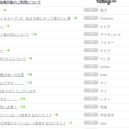
由掲示板のご利用について
+4
脱力
+8
ト＆オープンβ、始まる前にやって置きたい事
Guinness
+5
者へ
ヒビキ
+14
ト鯖のDLについて
デーモンヒル
リヒター
+4
ー
ケナズ
+6
βテストについて
だいき
yofune
+10
魔法使いの位置
tomo
+12
んですが・・・
ネイ
見ありがとうございます
ネイ
+15
すが・・・
レオン
+12
対に必要？
琥遠
+8
ナパンはいつ発表するのだろう？
伊吹若浩
+2
事]日本版ロナパンはいつ発表するのだろう？
zaza