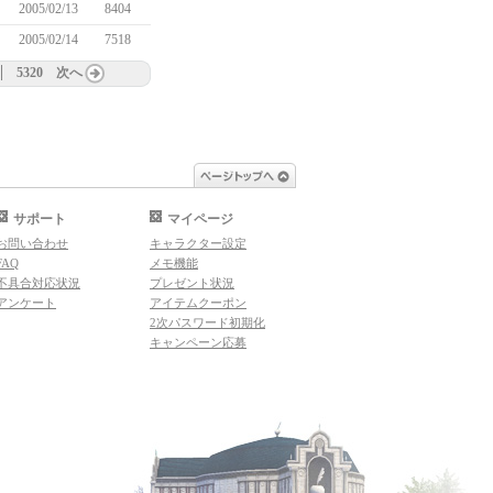
2005/02/13
8404
2005/02/14
7518
5320
次へ
ページトップへ
サポート
マイページ
お問い合わせ
キャラクター設定
FAQ
メモ機能
不具合対応状況
プレゼント状況
アンケート
アイテムクーポン
2次パスワード初期化
キャンペーン応募