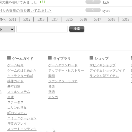
+21
用の曲を書いてみました
ねお
事]4人合奏用の曲を書いてみました
syeru
前へ
5311
5312
5313
5314
5315
5316
5317
5318
5319
ゲームガイド
ライブラリ
ショップ
ゲーム紹介
ゲームダウンロード
マビノギショップ
ゲームのはじめかた
アップデートヒストリー
アイテムショップガイド
キャラクター作成
動画
ランダム型アイテム
操作ガイド
ファンタジーラジオ
基本戦闘
音楽
示
スキルシステム
壁紙
生産
マンガ
ステータス
エリンの世界
町のシステム
コミュニケーション
序盤のプレイ
スマートコンテンツ