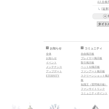
4人合奏
[返
お知らせ
コミュニティ
全体
自由掲示板
お知らせ
プレイヤー掲示板
イベント
取引掲示板
メンテナンス
ペットAI掲示板
アップデート
ファンアート掲示板
ETERNITY
スクリーンショット掲
板
知識王（質問掲示板）
ファンサイトリンク
コミュニティポイント