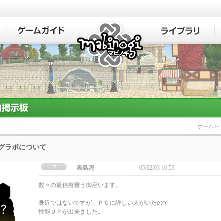
マビノギ
ホーム
>
]グラボについて
霧島鴉
05/02/03 10:53
数々の返信有難う御座います。
身近ではないですが、ＰＣに詳しい人がいたので
性能ＵＰが出来ました。