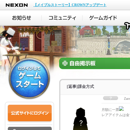
NEXON
【メイプルストーリー】CROWNアップデート
[返事]課金方式
Zare
月額に一票
レアアイテムは金