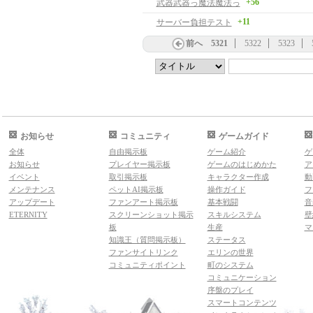
+56
武器武器っ魔法魔法っ
+11
サーバー負担テスト
前へ
5321
5322
5323
お知らせ
コミュニティ
ゲームガイド
全体
自由掲示板
ゲーム紹介
ゲ
お知らせ
プレイヤー掲示板
ゲームのはじめかた
ア
イベント
取引掲示板
キャラクター作成
動
メンテナンス
ペットAI掲示板
操作ガイド
フ
アップデート
ファンアート掲示板
基本戦闘
音
ETERNITY
スクリーンショット掲示
スキルシステム
壁
板
生産
マ
知識王（質問掲示板）
ステータス
ファンサイトリンク
エリンの世界
コミュニティポイント
町のシステム
コミュニケーション
序盤のプレイ
スマートコンテンツ