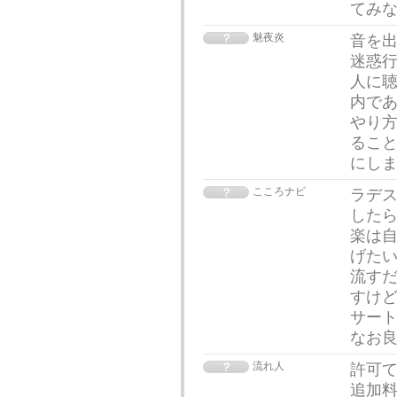
てみ
魅夜炎
音を
迷惑
人に
内で
やり
るこ
にし
こころナビ
ラデ
した
楽は
げた
流す
すけ
サー
なお
流れ人
許可て
追加料