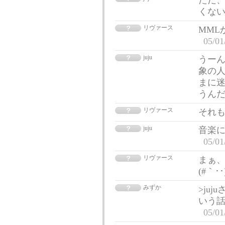
ただ
くな
リヴァース
MML
05/01
juju
うー
象の
まに
うん
リヴァース
それ
juju
音楽
05/01
リヴァース
まぁ、
(#｀･
みずか
>ju
いう
05/01