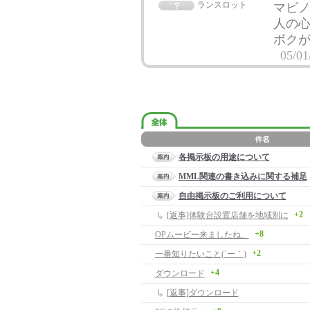
ランスロット
マビ
人の
ボクが
05/01
各掲示板の用途について
MML関連の書き込みに関する補足
自由掲示板のご利用について
+2
[返事]体験台設置店舗を地域別に
+8
OPムービー来ましたね、
+2
一番知りたいこと(´ー｀)
+4
ダウンロード
[返事]ダウンロード