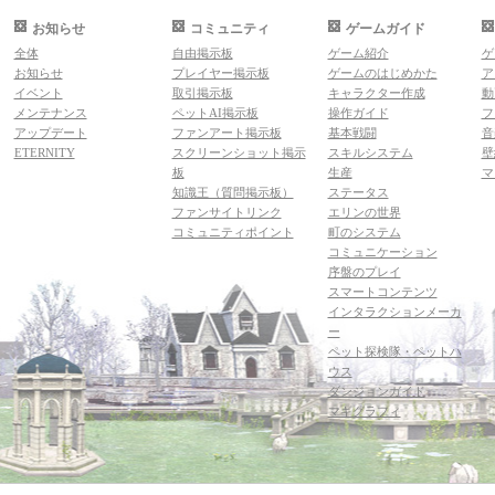
お知らせ
コミュニティ
ゲームガイド
全体
自由掲示板
ゲーム紹介
ゲ
お知らせ
プレイヤー掲示板
ゲームのはじめかた
ア
イベント
取引掲示板
キャラクター作成
動
メンテナンス
ペットAI掲示板
操作ガイド
フ
アップデート
ファンアート掲示板
基本戦闘
音
ETERNITY
スクリーンショット掲示
スキルシステム
壁
板
生産
マ
知識王（質問掲示板）
ステータス
ファンサイトリンク
エリンの世界
コミュニティポイント
町のシステム
コミュニケーション
序盤のプレイ
スマートコンテンツ
インタラクションメーカ
ー
ペット探検隊・ペットハ
ウス
ダンジョンガイド
マギグラフィ