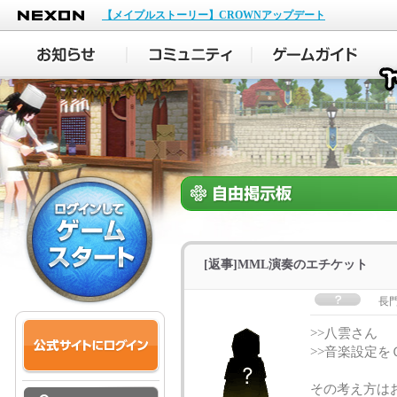
NEXON
【メイプルストーリー】CROWNアップデート
[返事]MML演奏のエチケット
長門
>>八雲さん
>>音楽設定
その考え方は