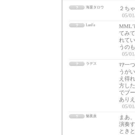
海栗タロウ
２ち
05/01
LanFa
MML
てみて
れて
うの
05/01
ラデス
ﾏｱ一
うが
え得れ
方し
でブ
あり
05/01
魅夜炎
まあ
演奏
とき