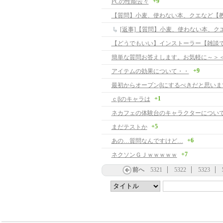
+9
PCの性能云々
【質問】小麦、使わない本、クエなど【
【どうでもいい】インストーラー【雑談
簡単な質問お答えします。お気軽に～＞
+9
アイテムの効果について・・
最初からオープンβにするべきだと思いま
+1
ｃβのキャラは
ネカフェの体験台のキャラクターについ
+5
まだテストか
+6
あの…質問なんですけど…
+7
ネクソンＧＪｗｗｗｗｗ
前へ
5321
5322
5323