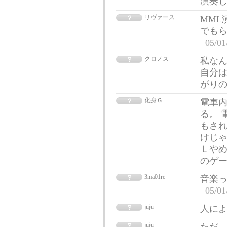
演奏
リヴァース
MML
でも
05/01
クロノス
私な
自分
がり
化身Ｇ
電車
る。 
もされ
けじゃ
Ｌや
のゲ
3ma01re
音楽
05/01
juju
人に
juju