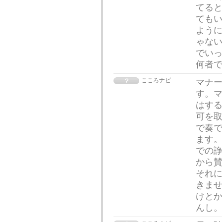
てると
ても
よう
ゃない
でい
何者
こころナビ
マナ
す。
はす
可を
で奏
ます
での
から
それ
きませ
けと
んし