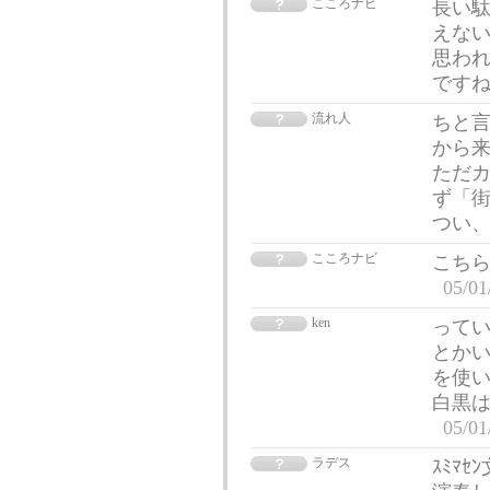
こころナビ
長い駄
えない
思われ
です
流れ人
ちと言
から
ただ
ず「
つい、
こころナビ
こち
05/01
ken
って
とかい
を使
白黒
05/01
ラデス
ｽﾐﾏ