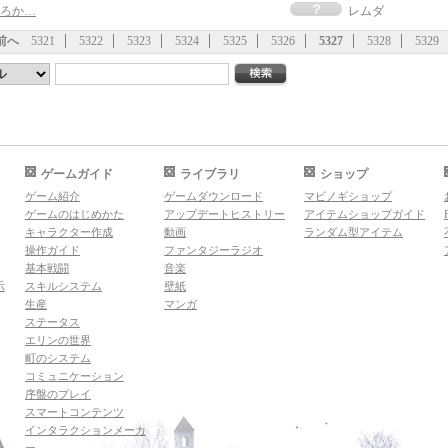
ろか…
レムダ
前へ
5321
5322
5323
5324
5325
5326
5327
5328
5329
ゲームガイド
ライブラリ
ショップ
ゲーム紹介
ゲームダウンロード
マビノギショップ
ゲームのはじめかた
アップデートヒストリー
アイテムショップガイド
キャラクター作成
動画
ランダム型アイテム
操作ガイド
ファンタジーラジオ
基本戦闘
音楽
示
スキルシステム
壁紙
生産
マンガ
ステータス
エリンの世界
町のシステム
コミュニケーション
序盤のプレイ
スマートコンテンツ
インタラクションメーカ