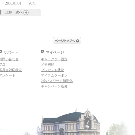
2005/01/31
9071
5330
次へ
ページトップへ
サポート
マイページ
お問い合わせ
キャラクター設定
FAQ
メモ機能
不具合対応状況
プレゼント状況
アンケート
アイテムクーポン
2次パスワード初期化
キャンペーン応募