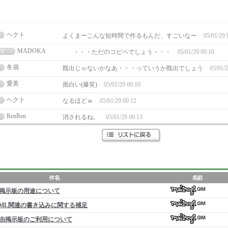
ヘクト
よくまーこんな短時間で作るもんだ、すごいなー
05/01/29 
MADOKA
・・・ただのコピペでしょう・・・
05/01/29 00:10
冬扇
既出じゃないかなあ・・・っていうか既出でしょう
05/01/2
愛美
面白い(爆笑)
05/01/29 00:10
ヘクト
なるほどｗ
05/01/29 00:12
RenRen
消されるね。
05/01/29 00:13
掲示板の用途について
ML関連の書き込みに関する補足
由掲示板のご利用について