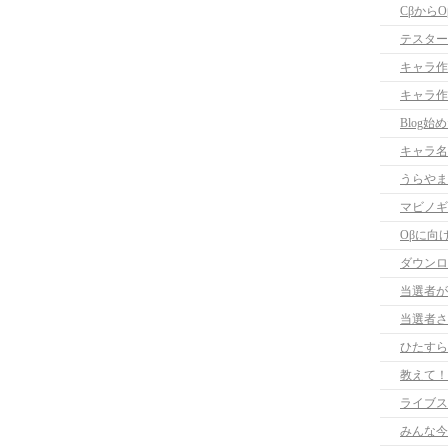
Cβから
テスター
キャラ作
キャラ作
Blog始
キャラ名
うらやま
マビノギ
Oβに向
ダウンロ
当選者が
当選者さ
ひたすら
教えて！
ライブス
みんな今