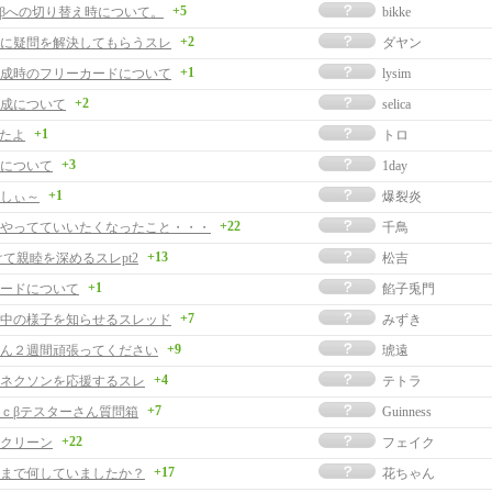
+5
Oβへの切り替え時について。
bikke
+2
に疑問を解決してもらうスレ
ダヤン
+1
成時のフリーカードについて
lysim
+2
成について
selica
+1
めたよ
トロ
+3
について
1day
+1
しぃ～
爆裂炎
+22
やってていいたくなったこと・・・
千鳥
+13
けて親睦を深めるスレpt2
松吉
+1
ードについて
餡子兎門
+7
中の様子を知らせるスレッド
みずき
+9
ん２週間頑張ってください
琥遠
+4
ネクソンを応援するスレ
テトラ
+7
ｃβテスターさん質問箱
Guinness
+22
クリーン
フェイク
+17
まで何していましたか？
花ちゃん