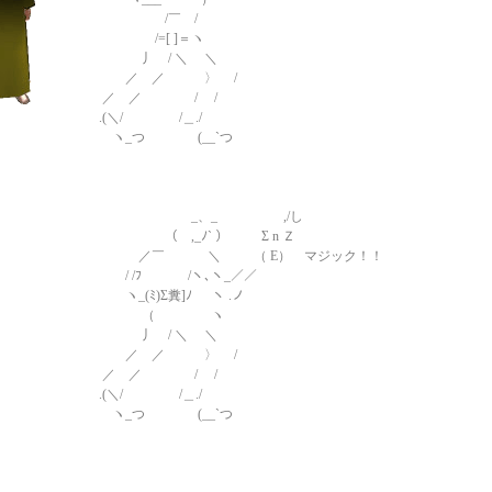
/￣ /
/=[ ]＝ヽ
丿 / ＼ ＼
／ ／ 〉 /
／ ／ / /
.(＼/ /＿./
ヽ_つ (__`つ
_、_ ,/し
（ ,_ﾉ` ） Σ n Ｚ
／￣ ＼ （ E） マジック！！
/ /ﾌ /ヽ､ヽ_／／
ヽ_(ﾐ)Σ糞]ﾉ ヽ .ノ
（ ヽ
丿 / ＼ ＼
／ ／ 〉 /
／ ／ / /
.(＼/ /＿./
ヽ_つ (__`つ