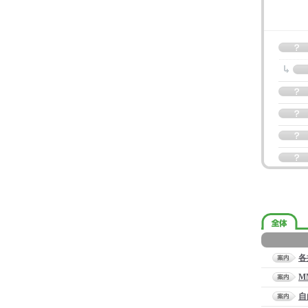
各
M
自