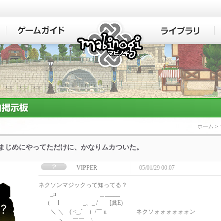
マビノギ
ホーム
>
]まじめにやってただけに、かなりムカついた。
VIPPER
05/01/29 00:07
ネクソンマジックって知ってる？
_n ＿_____
（ l _、_ / [糞E)
＼ ＼ ( <_,` ）/￣ u ネクソォォォォォォン
ヽ___￣￣ ）