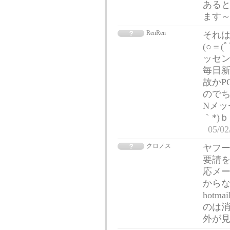
あると
ます
RenRen
それはズ
(○＝
ッセン
毎日新
故かP
のでち
Nメッ
｀*)
05/02
クロノス
ヤフー
要請を
応メ
からなか
hotm
のは消
外が