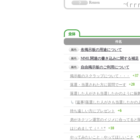
Renren
~(┌┌
各掲示板の用途について
MML関連の書き込みに関する補足
自由掲示板のご利用について
+37
掲示板のスクラップについて・・・
+28
落選・当選された方に質問でーす
落選した人がさも当選したかのように振
[返事]落選した人がさも当選したかの
+6
待ち遠しい方にプレゼント
+10
はじめまして（＾＾*
+
やってみたいこと・やってほしいこと