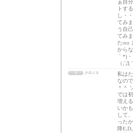
ぁ自分
トす
し・・
てみま
う自己
てみ
たor
からな
｀*)
（;´
クロノス
私はた
なので
＾＾ 
では初
増える
いかも
して
ったか
降E,