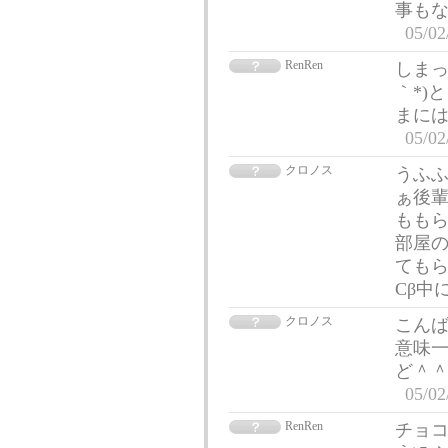
事もない。
05/02
RenRen
しまった
｀*)
まには
05/02
クロノス
うふふ
ぁ後輩
ももら
部屋の
てもら
Cβ中
クロノス
こんば
意味
ど＾＾
05/02
RenRen
チョコ