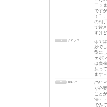
￣|○
ですが
`)･ﾟ
の相手
で皆
すけ
クロノス
cβで
妙でし
型に
ェポン
は負荷
戻って
ます～
RenRen
(´∀
が必
ことがで
法・・
でみて