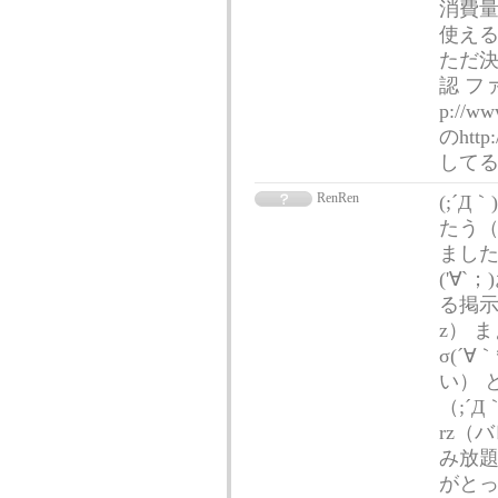
消費量
使え
ただ決
認 ファ
p://
のhttp
して
RenRen
(;´Д
たう（
ました
('∀
る掲示
z） 
σ(´
い） 
（;´
rz（
み放題
がとっ