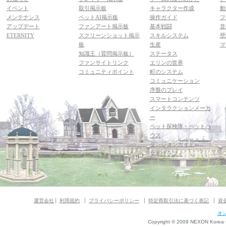
イベント
取引掲示板
キャラクター作成
動
メンテナンス
ペットAI掲示板
操作ガイド
フ
アップデート
ファンアート掲示板
基本戦闘
音
ETERNITY
スクリーンショット掲示
スキルシステム
壁
板
生産
マ
知識王（質問掲示板）
ステータス
ファンサイトリンク
エリンの世界
コミュニティポイント
町のシステム
コミュニケーション
序盤のプレイ
スマートコンテンツ
インタラクションメーカ
ー
ペット探検隊・ペットハ
ウス
ダンジョンガイド
マギグラフィ
運営会社
利用規約
プライバシーポリシー
特定商取引法に基づく表記
資
オ
Copyright © 2009 NEXON Korea Co