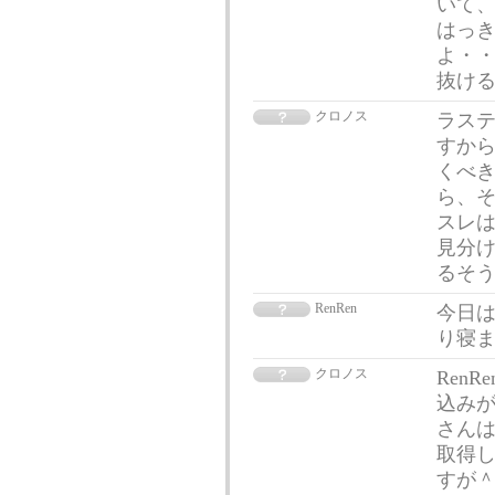
いて、
はっ
よ・・
抜け
クロノス
ラステ
すから
くべき
ら、そ
スレは
見分
るそ
RenRen
今日
り寝
クロノス
Ren
込みが
さんは
取得し
すが＾