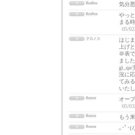
RenRen
気分悪い
RenRen
やっと
まる時間
05/02
クロノス
はじ
上げと
＠表で
ましたが 
gi_
況に応
てみる
いたし
Renren
オープ
05/03
Renren
もう来な
Renren
｡･ﾟ･