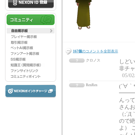
167個
のコメントを全部表示
クロノス
しどい
非チャ
05/02
RenRen
(´∀｀*
━━━
んって
さん
（;´
ので絶
よ） こ
～ん♪ 