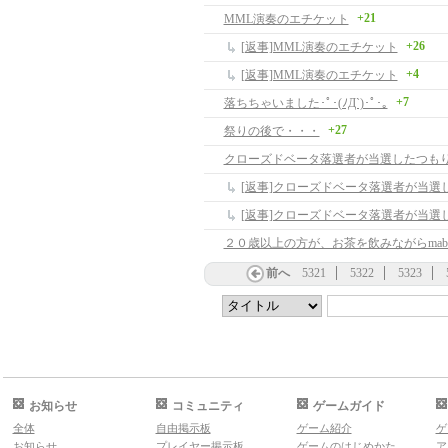
+21
MML演奏のエチケット
+26
[返事]MML演奏のエチケット
+4
[返事]MML演奏のエチケット
+7
落ちちゃいました･ﾟ･(ﾉД`)･ﾟ･｡
+27
祭りの後で・・・
クローズドベータ落選者が当選したつも
前へ
5321
5322
5323
お知らせ
コミュニティ
ゲームガイド
全体
自由掲示板
ゲーム紹介
ゲ
お知らせ
プレイヤー掲示板
ゲームのはじめかた
ア