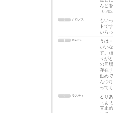
んどを
05/02
クロノス
もいっこ
トです
いらっ
RenRen
うは＝＝
いいな
す。頑
りがと
の居場
存在す
勧めで
んつД｀
って
ラスティ
とり
（ぁ 
直止め