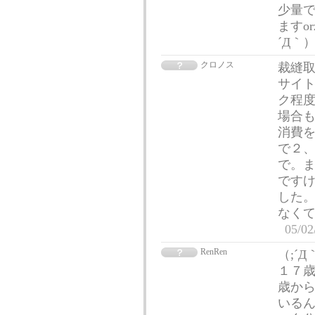
少量で
ますo
´Д｀
クロノス
裁縫
サイト
ク程度
場合も
消費を
で２
で。ま
です
した。
なくて
05/02
RenRen
（;´
１７
歳か
いる