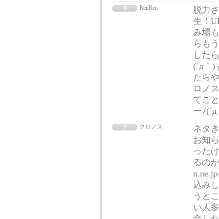
RenRen
脱力さ
生！U
み場も
らも
したら
(´д
たらや
ロノス
てこと
ーﾉ(´
クロノス
ネタ
お知ら
ったけ
るのか届
n.ne
込みし
うと
い人多
金した