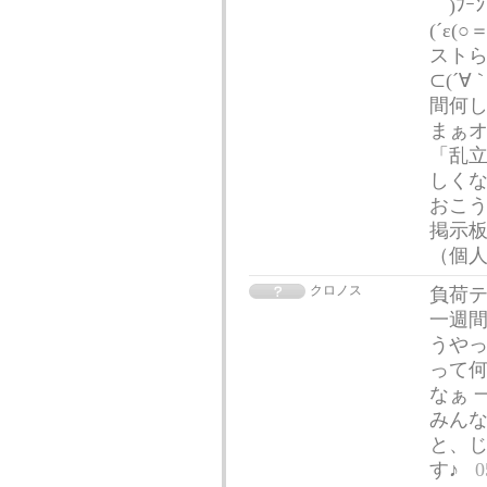
｀)ﾌ
(´ε
ストら
⊂(´∀
間何して
まぁ
「乱
しく
おこう
掲示板
（個
クロノス
負荷テ
一週間
うや
って何
なぁ 
みんな
と、
す♪
0