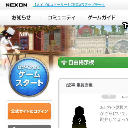
NEXON
【メイプルストーリー】CROWNアップデート
[返事]重複当選
hide
2chの小規模
がざらにいて、し
勘弁してよっ