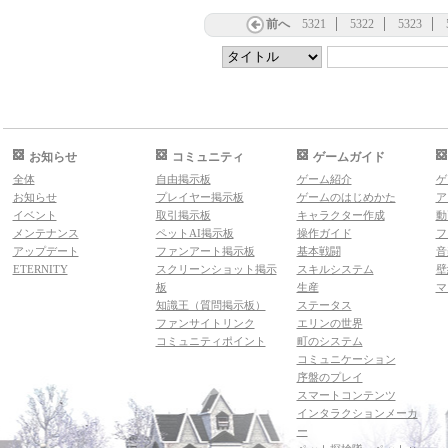
前へ
5321
5322
5323
お知らせ
コミュニティ
ゲームガイド
全体
自由掲示板
ゲーム紹介
ゲ
お知らせ
プレイヤー掲示板
ゲームのはじめかた
ア
イベント
取引掲示板
キャラクター作成
動
メンテナンス
ペットAI掲示板
操作ガイド
フ
アップデート
ファンアート掲示板
基本戦闘
音
ETERNITY
スクリーンショット掲示
スキルシステム
壁
板
生産
マ
知識王（質問掲示板）
ステータス
ファンサイトリンク
エリンの世界
コミュニティポイント
町のシステム
コミュニケーション
序盤のプレイ
スマートコンテンツ
インタラクションメーカ
ー