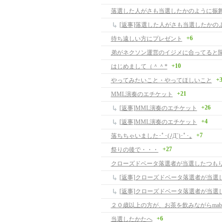
落選した人がさも当選したかのように振
[返事]落選した人がさも当選したかの
+6
待ち遠しい方にプレゼント
+10
はじめまして（＾＾*
+
やってみたいこと・やってほしいこと
+21
MML演奏のエチケット
+26
[返事]MML演奏のエチケット
+4
[返事]MML演奏のエチケット
+7
落ちちゃいました･ﾟ･(ﾉД`)･ﾟ･｡
+27
祭りの後で・・・
クローズドベータ落選者が当選したつも
+6
当選したかたへ