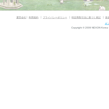
運営会社
利用規約
プライバシーポリシー
特定商取引法に基づく表記
資
オ
Copyright © 2009 NEXON Korea Co