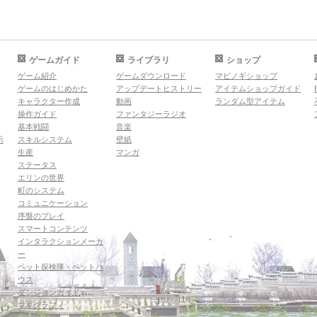
ゲームガイド
ライブラリ
ショップ
ゲーム紹介
ゲームダウンロード
マビノギショップ
ゲームのはじめかた
アップデートヒストリー
アイテムショップガイド
キャラクター作成
動画
ランダム型アイテム
操作ガイド
ファンタジーラジオ
基本戦闘
音楽
示
スキルシステム
壁紙
生産
マンガ
ステータス
エリンの世界
町のシステム
コミュニケーション
序盤のプレイ
スマートコンテンツ
インタラクションメーカ
ー
ペット探検隊・ペットハ
ウス
ダンジョンガイド
マギグラフィ