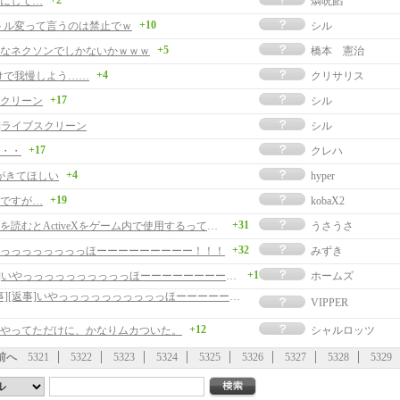
+2
にして…
燐呪餡
+10
トル変って言うのは禁止でｗ
シル
+5
なネクソンでしかないかｗｗｗ
橋本 憲治
+4
けで我慢しよう……
クリサリス
+17
クリーン
シル
事]ライブスクリーン
シル
+17
・・
クレハ
+4
がきてほしい
hyper
+19
ですが…
kobaX2
+31
お知らせを読むとActiveXをゲーム内で使用するってこと？危険だなぁ
うさうさ
+32
っっっっっっっっほーーーーーーーーー！！！
みずき
+1
[返事]いやっっっっっっっっっっほーーーーーーーーー！！！
ホームズ
[返事][返事]いやっっっっっっっっっっほーーーーーーーーー！！！
VIPPER
+12
やってただけに、かなりムカついた。
シャルロッツ
前へ
5321
5322
5323
5324
5325
5326
5327
5328
5329