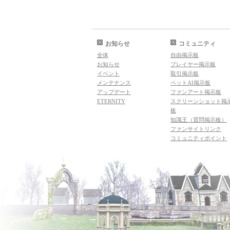
お知らせ
コミュニティ
全体
自由掲示板
お知らせ
プレイヤー掲示板
イベント
取引掲示板
メンテナンス
ペットAI掲示板
アップデート
ファンアート掲示板
ETERNITY
スクリーンショット掲
板
知識王（質問掲示板）
ファンサイトリンク
コミュニティポイント