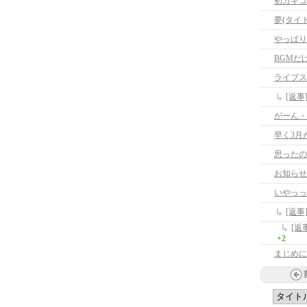
初カキコ
夢(タイ
やっぱり
BGMだ
ライブス
[返
がーん・
早く3月
思ったの
いやっっ
+2
まじめに