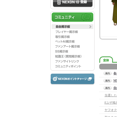
各
M
自
当選した
βユザ掲
ヤフオク