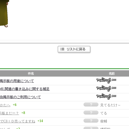
掲示板の用途について
ML関連の書き込みに関する補足
由掲示板のご利用について
+6
かたへ
見てるだけ～
+8
示板まだー？
てる
+14
でCβＩＤ売ってますね
俊輔