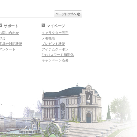
ページトップへ
サポート
マイページ
お問い合わせ
キャラクター設定
FAQ
メモ機能
不具合対応状況
プレゼント状況
アンケート
アイテムクーポン
2次パスワード初期化
キャンペーン応募